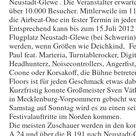
Neustadt-Glewe . Die Veranstalter erwar
über 10.000 Besucher. Mittlerweile im 1
die Airbeat-One ein fester Termin in jed
Entsprechend kann bis zum 15.Juli 2012
Flugplatz Neustadt-Glewe (bei Schwerin) 
werden, wenn Größen wie Deichkind, Fe
Paul feat. Marteria, Turntablerocker, Digi
Headhunterz, Noisecontrollers, Angerfist,
Coone oder Korsakoff, die Bühne betrete
Floors ist für jeden Geschmack etwas dab
Kurzfristig konnte Großmeister Sven Väth
in Mecklenburg-Vorpommern gebucht wer
Samstag auf Sonntag wird es zu einen sei
Festivalauftritte im Norden kommen.
Die meisten Zuschauer werden in den k
A 24 und über die B 191 nach Neustadt-G