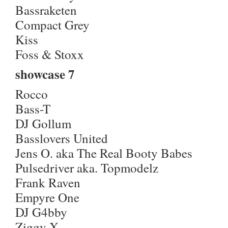
Bassraketen
Compact Grey
Kiss
Foss & Stoxx
showcase 7
Rocco
Bass-T
DJ Gollum
Basslovers United
Jens O. aka The Real Booty Babes
Pulsedriver aka. Topmodelz
Frank Raven
Empyre One
DJ G4bby
Ziggy X