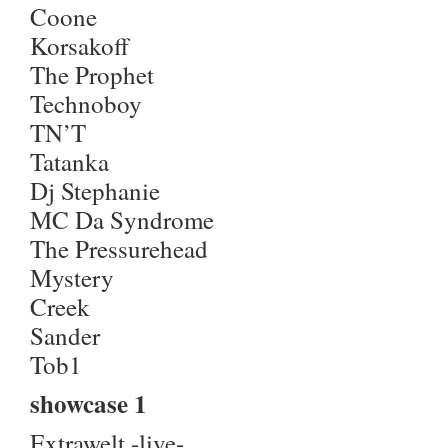
Coone
Korsakoff
The Prophet
Technoboy
TN’T
Tatanka
Dj Stephanie
MC Da Syndrome
The Pressurehead
Mystery
Creek
Sander
Tob1
showcase 1
Extrawelt -live-