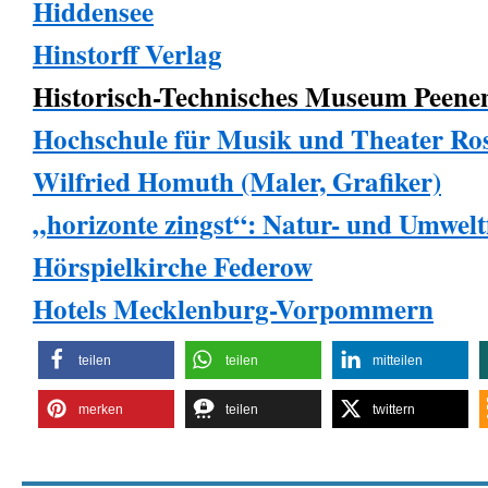
Hiddensee
Hinstorff Verlag
Historisch-Technisches Museum Peen
Hochschule für Musik und Theater R
Wilfried Homuth (Maler, Grafiker)
„horizonte zingst“: Natur- und Umweltf
Hörspielkirche Federow
Hotels Mecklenburg-Vorpommern
teilen
teilen
mitteilen
merken
teilen
twittern