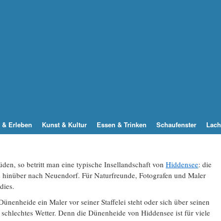
 & Erleben
Kunst & Kultur
Essen & Trinken
Schaufenster
Lach
den, so betritt man eine typische Insellandschaft von
Hiddensee
: die
bis hinüber nach Neuendorf. Für Naturfreunde, Fotografen und Maler
dies.
Dünenheide ein Maler vor seiner Staffelei steht oder sich über seinen
 schlechtes Wetter. Denn die Dünenheide von Hiddensee ist für viele