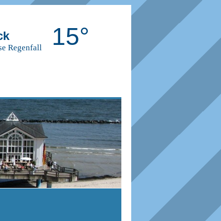
15°
ck
se Regenfall