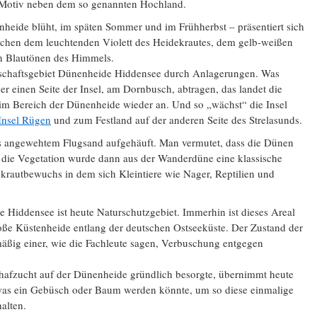
s Motiv neben dem so genannten Hochland.
heide blüht, im späten Sommer und im Frühherbst – präsentiert sich
schen dem leuchtenden Violett des Heidekrautes, dem gelb-weißen
n Blautönen des Himmels.
dschaftsgebiet Dünenheide Hiddensee durch Anlagerungen. Was
r einen Seite der Insel, am Dornbusch, abtragen, das landet die
e im Bereich der Dünenheide wieder an. Und so „wächst“ die Insel
Insel Rügen
und zum Festland auf der anderen Seite des Strelasunds.
s angewehtem Flugsand aufgehäuft. Man vermutet, dass die Dünen
 die Vegetation wurde dann aus der Wanderdüne eine klassische
krautbewuchs in dem sich Kleintiere wie Nager, Reptilien und
e Hiddensee ist heute Naturschutzgebiet. Immerhin ist dieses Areal
oße Küstenheide entlang der deutschen Ostseeküste. Der Zustand der
lmäßig einer, wie die Fachleute sagen, Verbuschung entgegen
chafzucht auf der Dünenheide gründlich besorgte, übernimmt heute
 was ein Gebüsch oder Baum werden könnte, um so diese einmalige
alten.