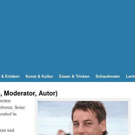
 & Erleben
Kunst & Kultur
Essen & Trinken
Schaufenster
Lach
, Moderator, Autor)
neiten
boren. Seine
ernhof in
eran und