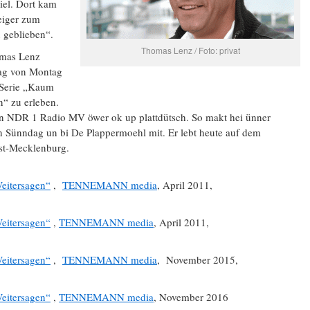
iel. Dort kam
teiger zum
 geblieben“.
Thomas Lenz / Foto: privat
mas Lenz
Tag von Montag
r Serie „Kaum
“ zu erleben.
 NDR 1 Radio MV öwer ok up plattdütsch. So makt hei ünner
n Sünndag un bi De Plappermoehl mit. Er lebt heute auf dem
st-Mecklenburg.
eitersagen“
,
TENNEMANN media
, April 2011,
eitersagen“
,
TENNEMANN media
, April 2011,
eitersagen“
,
TENNEMANN media
, November 2015,
eitersagen“
,
TENNEMANN media
, November 2016