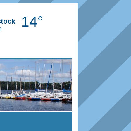
14°
tock
g