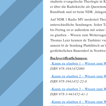
studierte evangelische Theologie in K
er über die Radiokirche als Quereins
Rundfunk und ist beim NDR „hängen
Auf NDR 1 Radio MV moderiert Tho
unterschiedliche Sendungen. Jeden 
bis Freitag ist er außerdem mit seine
zu glauben – Wissen zum Weitersagen
Thomas Lenz kennen de Tauhürer vun
annern bi de Sendung Plattdütsch an’
großelterlichen Bauernhof in Nordwe
Buchveröffentlichungen:
„Kaum zu glauben 1 – Wissen zum W
ISBN 978-3941452060
„Kaum zu glauben 2 – Wissen zum W
ISBN 978-3941452-22-0
„Kaum zu glauben 3 – Wissen zum W
ISBN 978-3-941452-41-1
„Kaum zu glauben 4 – Wissen zum W