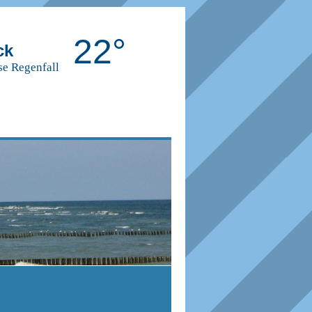
22°
ck
se Regenfall