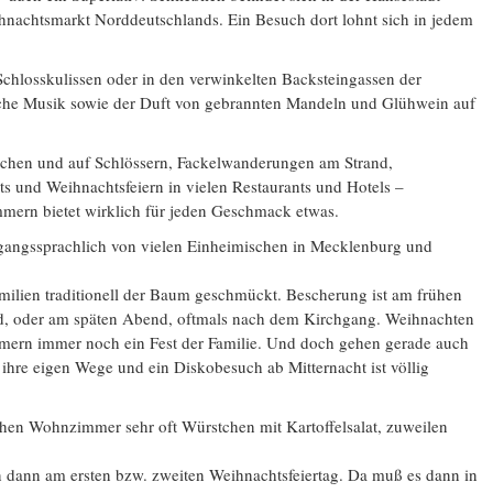
hnachtsmarkt Norddeutschlands. Ein Besuch dort lohnt sich in jedem
 Schlosskulissen oder in den verwinkelten Backsteingassen der
liche Musik sowie der Duft von gebrannten Mandeln und Glühwein auf
chen und auf Schlössern, Fackelwanderungen am Strand,
 und Weihnachtsfeiern in vielen Restaurants und Hotels –
ern bietet wirklich für jeden Geschmack etwas.
gangssprachlich von vielen Einheimischen in Mecklenburg und
milien traditionell der Baum geschmückt. Bescherung ist am frühen
d, oder am späten Abend, oftmals nach dem Kirchgang. Weihnachten
mern immer noch ein Fest der Familie. Und doch gehen gerade auch
ihre eigen Wege und ein Diskobesuch ab Mitternacht ist völlig
chen Wohnzimmer sehr oft Würstchen mit Kartoffelsalat, zuweilen
n dann am ersten bzw. zweiten Weihnachtsfeiertag. Da muß es dann in