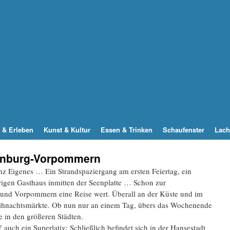
 & Erleben
Kunst & Kultur
Essen & Trinken
Schaufenster
Lach
enburg-Vorpommern
z Eigenes … Ein Strandspaziergang am ersten Feiertag, ein
rigen Gasthaus inmitten der Seenplatte … Schon zur
und Vorpommern eine Reise wert. Überall an der Küste und im
eihnachtsmärkte. Ob nun nur an einem Tag, übers das Wochenende
e in den größeren Städten.
uch ein Superlativ: Schließlich befindet sich in der Hansestadt