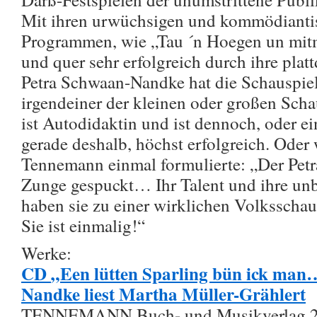
Mit ihren urwüchsigen und kommödiantis
Programmen, wie „Tau ´n Hoegen un mitm
und quer sehr erfolgreich durch ihre plat
Petra Schwaan-Nandke hat die Schauspiel
irgendeiner der kleinen oder großen Schau
ist Autodidaktin und ist dennoch, oder ei
gerade deshalb, höchst erfolgreich. Oder 
Tennemann einmal formulierte: „Der Petra
Zunge gespuckt… Ihr Talent und ihre un
haben sie zu einer wirklichen Volksschau
Sie ist einmalig!“
Werke:
CD
„Een lütten Sparling bün ick man
Nandke liest Martha Müller-Grählert
TENNEMANN Buch- und Musikverlag 2