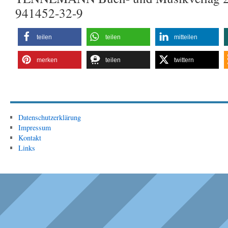
941452-32-9
teilen
teilen
mitteilen
merken
teilen
twittern
Datenschutzerklärung
Impressum
Kontakt
Links