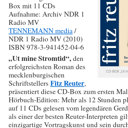
Box mit 11 CDs
Aufnahme: Archiv NDR 1
Radio MV
TENNEMANN media
/
NDR 1 Radio MV (2010)
ISBN 978-3-941452-04-6
„Ut mine Stromtid“,
den
erfolgreichsten Roman des
CD-BOX „Ut m
mecklenburgischen
Fitz Reuter
Schriftstellers
,
präsentiert diese CD-Box zum ersten Mal 
Hörbuch-Edition: Mehr als 12 Stunden pla
auf 11 CDs gelesen vom legendären Gerd 
als einer der besten Reuter-Interpreten gi
einzigartige Vortragskunst und sein durc