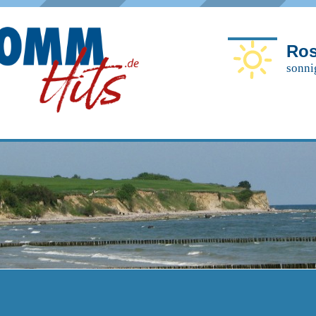
Ros
sonni