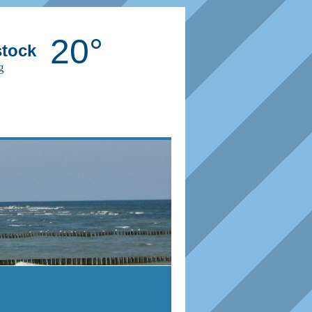
20°
tock
g