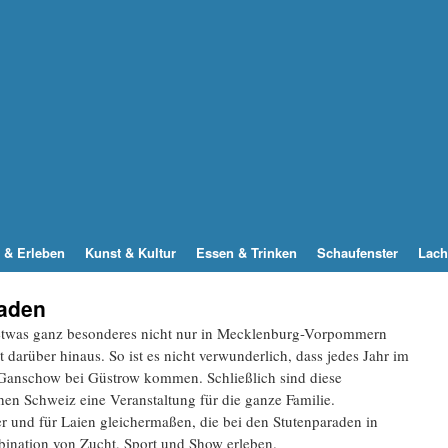
 & Erleben
Kunst & Kultur
Essen & Trinken
Schaufenster
Lach
aden
etwas ganz besonderes nicht nur in Mecklenburg-Vorpommern
darüber hinaus. So ist es nicht verwunderlich, dass jedes Jahr im
t Ganschow bei Güstrow kommen. Schließlich sind diese
en Schweiz eine Veranstaltung für die ganze Familie.
er und für Laien gleichermaßen, die bei den Stutenparaden in
nation von Zucht, Sport und Show erleben.