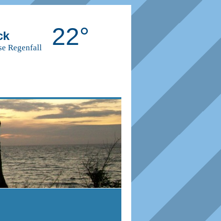
22°
ck
se Regenfall