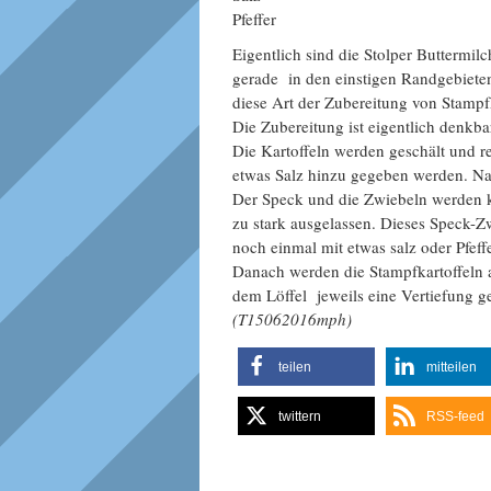
Pfeffer
Eigentlich sind die Stolper Buttermil
gerade in den einstigen Randgebiet
diese Art der Zubereitung von Stampfk
Die Zubereitung ist eigentlich denkbar
Die Kartoffeln werden geschält und r
etwas Salz hinzu gegeben werden. Na
Der Speck und die Zwiebeln werden k
zu stark ausgelassen. Dieses Speck-Zw
noch einmal mit etwas salz oder Pfe
Danach werden die Stampfkartoffeln auf
dem Löffel jeweils eine Vertiefung ge
(T15062016mph)
teilen
mitteilen
twittern
RSS-feed