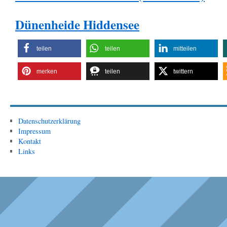
Dünenheide Hiddensee
teilen
teilen
mitteilen
merken
teilen
twittern
Datenschutzerklärung
Impressum
Kontakt
Links