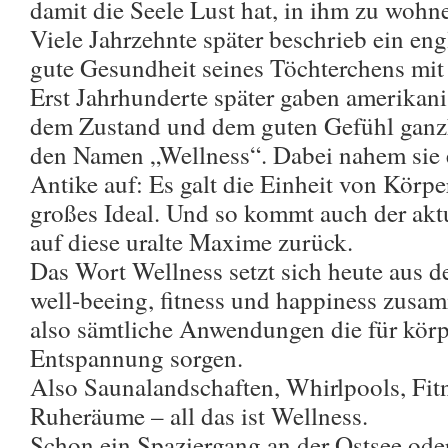
damit die Seele Lust hat, in ihm zu wohn
Viele Jahrzehnte später beschrieb ein en
gute Gesundheit seines Töchterchens mi
Erst Jahrhunderte später gaben amerikan
dem Zustand und dem guten Gefühl ganzh
den Namen „Wellness“. Dabei nahem sie 
Antike auf: Es galt die Einheit von Körper
großes Ideal. Und so kommt auch der ak
auf diese uralte Maxime zurück.
Das Wort Wellness setzt sich heute aus 
well-beeing, fitness und happiness zusa
also sämtliche Anwendungen die für körpe
Entspannung sorgen.
Also Saunalandschaften, Whirlpools, Fit
Ruheräume – all das ist Wellness.
Schon ein Spaziergang an der Ostsee ode