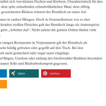
rnährt sich von kleinen Fischen und Krebsen. Charakteristisch für den
t dem spitz zulaufenden schnabelähnlichen Maul, dem silbrig
ezeichneten Rücken erinnert der Hornfisch an einen Aal.
immer in rauhen Mengen. Doch in Gourmetkreisen war er eher
ckenden weißen Fleisches galt der Hornfisch lange als Armenspeise
ern „Arbeiter-Aal“. Nicht zuletzt die grünen Gräten finden viele
.
n einigen Restaurants in Vorpommern gilt der Hornfisch als
hr häufig gebraten oder gegrillt auf den Tisch. Bei den
h auch geräuchert oder sogar sauer eingelegt.
r auf Rügen, Usedom oder entlang des Greifswalder Boddens besonders
 brauner Soße und Rhabarberkompott gegessen.
teilen
merken