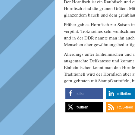
Der Hornfisch ist ein Raubfisch und e
Hornfisch sind die grünen Gräten. Mi
glänzendem bauch und dem grünblau g
Früher gab es Hornfisch zur Saison 
verpönt. Trotz seines sehr wohlschme
und in der DDR nannte man ihn auch g
Menschen eher gewöhnungsbedürftig
Allerdings unter Einheimischen und i
ausgemachte Delikatesse und kommt se
Einheimischen kennt man den Hornfisc
Traditionell wird der Hornfisch abe
gern gebraten mit Stampfkartoffeln,
teilen
mitteilen
twittern
RSS-feed