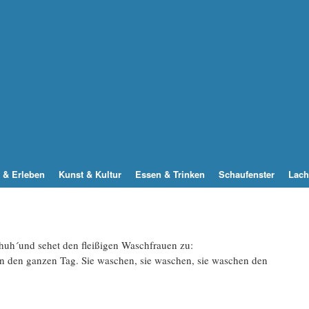
 & Erleben
Kunst & Kultur
Essen & Trinken
Schaufenster
Lach
chuh´und sehet den fleißigen Waschfrauen zu:
en den ganzen Tag. Sie waschen, sie waschen, sie waschen den