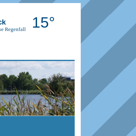
15°
ck
se Regenfall