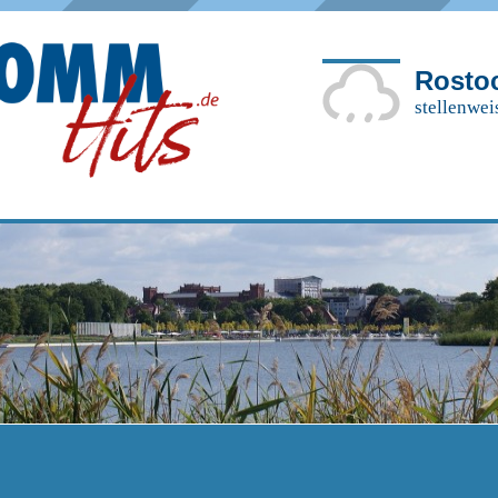
Rosto
stellenwei