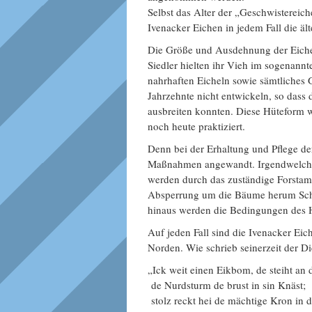
Selbst das Alter der „Geschwistereic
Ivenacker Eichen in jedem Fall die äl
Die Größe und Ausdehnung der Eichen
Siedler hielten ihr Vieh im sogenannt
nahrhaften Eicheln sowie sämtliches 
Jahrzehnte nicht entwickeln, so dass
ausbreiten konnten. Diese Hüteform 
noch heute praktiziert.
Denn bei der Erhaltung und Pflege de
Maßnahmen angewandt. Irgendwelche 
werden durch das zuständige Forstamt
Absperrung um die Bäume herum Schä
hinaus werden die Bedingungen des Hu
Auf jeden Fall sind die Ivenacker Eic
Norden. Wie schrieb seinerzeit der D
„Ick weit einen Eikbom, de steiht an 
de Nurdsturm de brust in sin Knäst;
stolz reckt hei de mächtige Kron in 