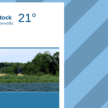
21°
tock
 bewölkt