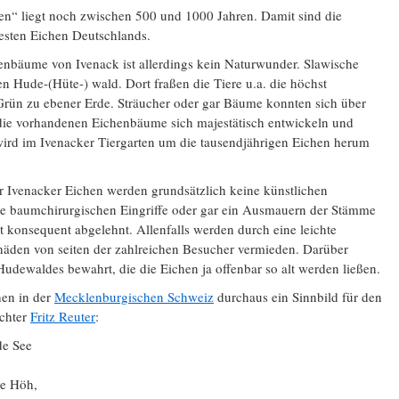
hen“ liegt noch zwischen 500 und 1000 Jahren. Damit sind die
testen Eichen Deutschlands.
bäume von Ivenack ist allerdings kein Naturwunder. Slawische
en Hude-(Hüte-) wald. Dort fraßen die Tiere u.a. die höchst
Grün zu ebener Erde. Sträucher oder gar Bäume konnten sich über
 die vorhandenen Eichenbäume sich majestätisch entwickeln und
wird im Ivenacker Tiergarten um die tausendjährigen Eichen herum
r Ivenacker Eichen werden grundsätzlich keine künstlichen
baumchirurgischen Eingriffe oder gar ein Ausmauern der Stämme
 konsequent abgelehnt. Allenfalls werden durch eine leichte
den von seiten der zahlreichen Besucher vermieden. Darüber
dewaldes bewahrt, die die Eichen ja offenbar so alt werden ließen.
hen in der
Mecklenburgischen Schweiz
durchaus ein Sinnbild für den
ichter
Fritz Reuter
:
de See
de Höh,