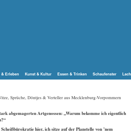
 & Erleben
Kunst & Kultur
Essen & Trinken
Schaufenster
Lach
 Witze, Sprüche, Döntjes & Verteller aus Mecklenburg-Vorpommern
 stark abgemagerten Artgenossen: „Warum bekomme ich eigentlich
n?“
Scheißbürokratie hier, ich sitze auf der Planstelle von ’nem