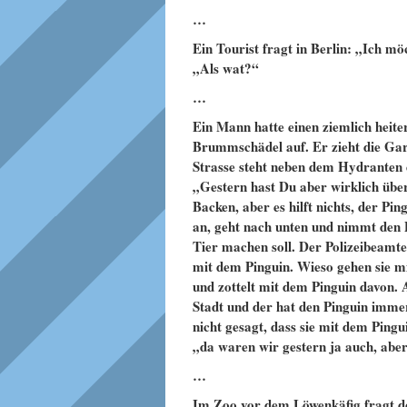
…
Ein Tourist fragt in Berlin: „Ich m
„Als wat?“
…
Ein Mann hatte einen ziemlich hei
Brummschädel auf. Er zieht die Gar
Strasse steht neben dem Hydranten 
„Gestern hast Du aber wirklich über
Backen, aber es hilft nichts, der Pin
an, geht nach unten und nimmt den P
Tier machen soll. Der Polizeibeamte
mit dem Pinguin. Wieso gehen sie m
und zottelt mit dem Pinguin davon. 
Stadt und der hat den Pinguin immer 
nicht gesagt, dass sie mit dem Ping
„da waren wir gestern ja auch, aber
…
Im Zoo vor dem Löwenkäfig fragt d