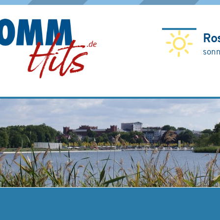
Ro
sonn