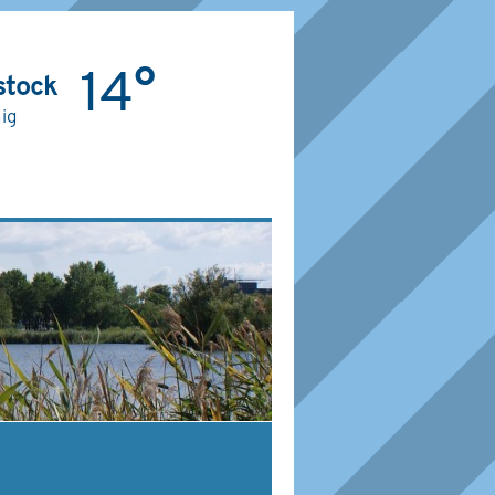
14°
stock
ig