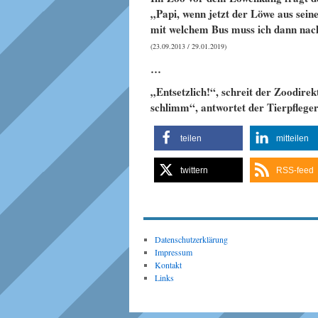
„Papi, wenn jetzt der Löwe aus seine
mit welchem Bus muss ich dann nac
(23.09.2013 / 29.01.2019)
…
„Entsetzlich!“, schreit der Zoodirek
schlimm“, antwortet der Tierpflege
teilen
mitteilen
twittern
RSS-feed
Datenschutzerklärung
Impressum
Kontakt
Links