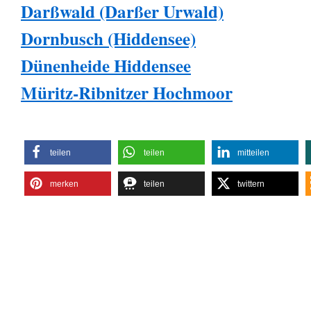
Darßwald (Darßer Urwald)
Dornbusch (Hiddensee)
Dünenheide Hiddensee
Müritz-Ribnitzer Hochmoor
teilen
teilen
mitteilen
merken
teilen
twittern