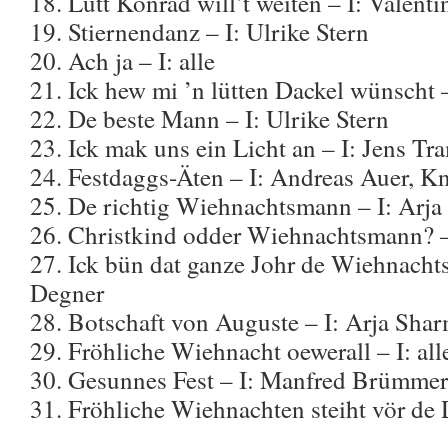
18. Lütt Konrad will’t weiten – I: Valent
19. Stiernendanz – I: Ulrike Stern
20. Ach ja – I: alle
21. Ick hew mi ’n lütten Dackel wünscht 
22. De beste Mann – I: Ulrike Stern
23. Ick mak uns ein Licht an – I: Jens Tr
24. Festdaggs-Äten – I: Andreas Auer, K
25. De richtig Wiehnachtsmann – I: Arj
26. Christkind odder Wiehnachtsmann? 
27. Ick bün dat ganze Johr de Wiehnacht
Degner
28. Botschaft von Auguste – I: Arja Sha
29. Fröhliche Wiehnacht oewerall – I: all
30. Gesunnes Fest – I: Manfred Brümmer
31. Fröhliche Wiehnachten steiht vör de D