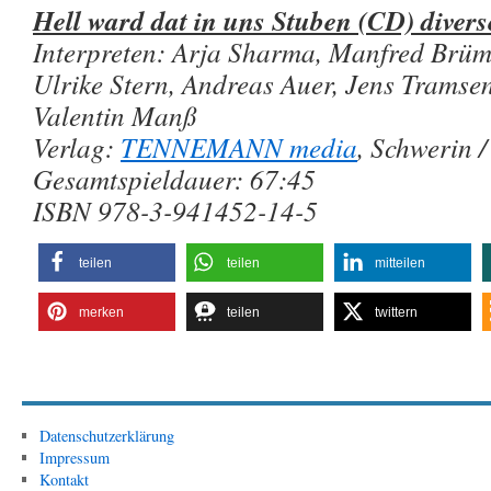
Hell ward dat in uns Stuben (CD) divers
Interpreten: Arja Sharma, Manfred Brü
Ulrike Stern, Andreas Auer, Jens Tramsen
Valentin Manß
Verlag:
TENNEMANN media
, Schwerin 
Gesamtspieldauer: 67:45
ISBN 978-3-941452-14-5
teilen
teilen
mitteilen
merken
teilen
twittern
Datenschutzerklärung
Impressum
Kontakt