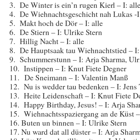
3. De Winter is ein’n rugen Kierl – I: all
4. De Wiehnachtsgeschicht nah Lukas -
5. Makt hoch de Dör – I: alle
6. De Stiern – I: Ulrike Stern
7. Hillig Nacht – I: alle
8. De Hauptsaak tau Wiehnachtstied – I
9. Schummerstunn – I: Arja Sharma, Ulri
10. Instippen – I: Knut Fiete Degner
11. De Sneimann – I: Valentin Manß
12. Nu is wedder tau bedenken – I: Jens
13. Heite Leidenschaft – I: Knut Fiete D
14. Happy Birthday, Jesus! – I: Arja Sh
15. Wiehnachtsspaziergang an de Küst –
16. Buten un binnen – I: Ulrike Stern
17. Nu ward dat all düster – I: Arja Sharm