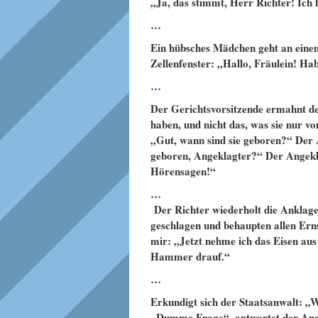
„Ja, das stimmt, Herr Richter! Ich h
…
Ein hübsches Mädchen geht an einem
Zellenfenster: „Hallo, Fräulein! Ha
…
Der Gerichtsvorsitzende ermahnt den
haben, und nicht das, was sie nur 
„Gut, wann sind sie geboren?“ Der 
geboren, Angeklagter?“ Der Angekla
Hörensagen!“
…
Der Richter wiederholt die Anklag
geschlagen und behaupten allen Erns
mir: „Jetzt nehme ich das Eisen au
Hammer drauf.“
…
Erkundigt sich der Staatsanwalt: „
„Dumme Frage“, antwortet der Angek