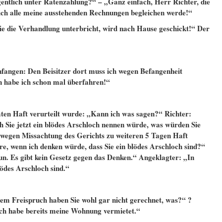
entlich unter Ratenzahlung?“ – „Ganz einfach, Herr Richter, die
ich alle meine ausstehenden Rechnungen begleichen werde!“
ie die Verhandlung unterbricht, wird nach Hause geschickt!“ Der
nfangen: Den Beisitzer dort muss ich wegen Befangenheit
 habe ich schon mal überfahren!“
en Haft verurteilt wurde: „Kann ich was sagen?“ Richter:
h Sie jetzt ein blödes Arschloch nennen würde, was würden Sie
 wegen Missachtung des Gerichts zu weiteren 5 Tagen Haft
e, wenn ich denken würde, dass Sie ein blödes Arschloch sind?“
un. Es gibt kein Gesetz gegen das Denken.“ Angeklagter: „In
lödes Arschloch sind.“
em Freispruch haben Sie wohl gar nicht gerechnet, was?“ ?
ich habe bereits meine Wohnung vermietet.“