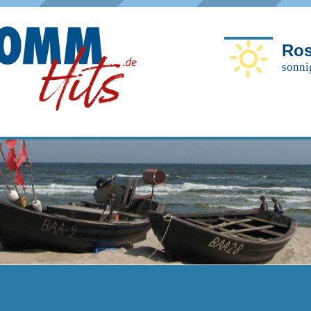
Ros
sonni