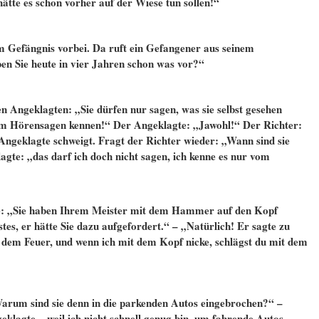
ätte es schon vorher auf der Wiese tun sollen!“
 Gefängnis vorbei. Da ruft ein Gefangener aus seinem
ben Sie heute in vier Jahren schon was vor?“
 Angeklagten: „Sie dürfen nur sagen, was sie selbst gesehen
vom Hörensagen kennen!“ Der Angeklagte: „Jawohl!“ Der Richter:
Angeklagte schweigt. Fragt der Richter wieder: „Wann sind sie
gte: „das darf ich doch nicht sagen, ich kenne es nur vom
e: „Sie haben Ihrem Meister mit dem Hammer auf den Kopf
tes, er hätte Sie dazu aufgefordert.“ – „Natürlich! Er sagte zu
s dem Feuer, und wenn ich mit dem Kopf nicke, schlägst du mit dem
Warum sind sie denn in die parkenden Autos eingebrochen?“ –
lagte, „weil ich nicht schnell genug bin, um fahrende Autos