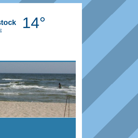
14°
tock
g