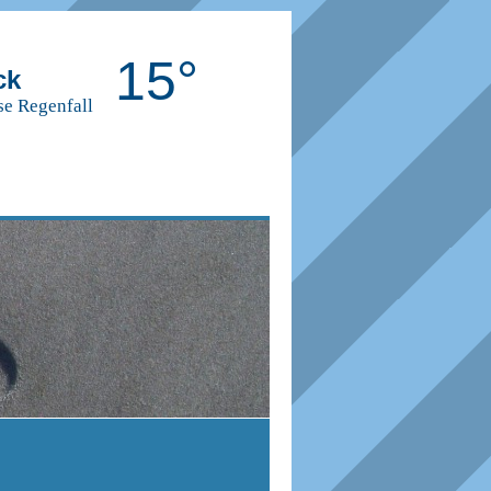
15°
ck
se Regenfall