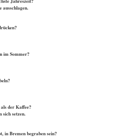
chste Jahreszeit?
e ausschlagen.
sdrücken?
hen im Sommer?
beln?
 als der Kaffee?
 sich setzen.
t, in Bremen begraben sein?