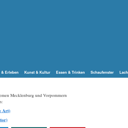
 & Erleben
Kunst & Kultur
Essen & Trinken
Schaufenster
Lach
 Themen Mecklenburg und Vorpommern
n:
e Art)
tor)