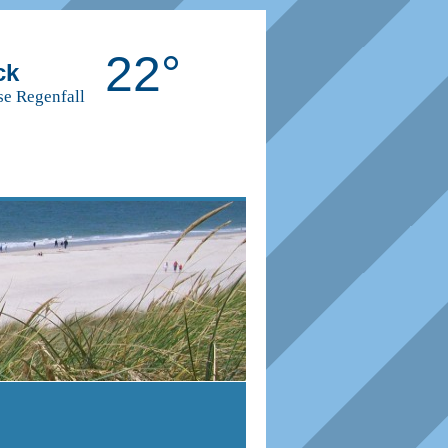
22°
ck
se Regenfall