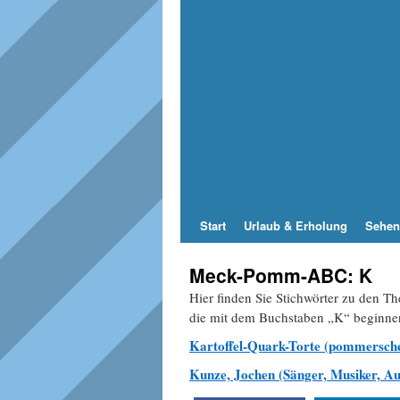
Start
Urlaub & Erholung
Sehen
Meck-Pomm-ABC: K
Hier finden Sie Stichwörter zu den
die mit dem Buchstaben „K“ beginne
Kartoffel-Quark-Torte (pommersch
Kunze, Jochen (Sänger, Musiker, Au