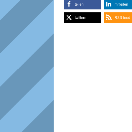
teilen
mitteilen
twittern
RSS-feed