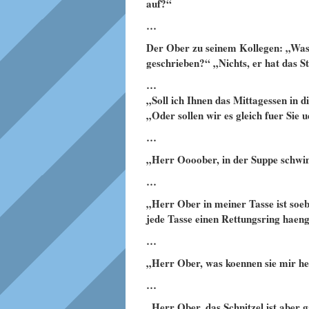
auf?“
…
Der Ober zu seinem Kollegen: „Was
geschrieben?“ „Nichts, er hat das S
…
„Soll ich Ihnen das Mittagessen in 
„Oder sollen wir es gleich fuer Sie
…
„Herr Oooober, in der Suppe schwimmt
…
„Herr Ober in meiner Tasse ist soeb
jede Tasse einen Rettungsring haen
…
„Herr Ober, was koennen sie mir h
…
„Herr Ober, das Schnitzel ist aber 