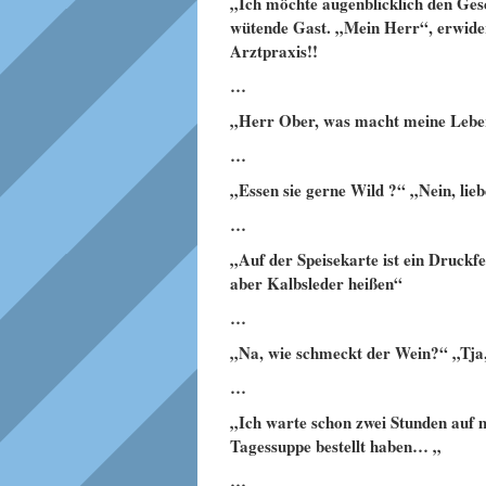
„Ich möchte augenblicklich den Gesc
wütende Gast. „Mein Herr“, erwidert
Arztpraxis!!
…
„Herr Ober, was macht meine Leber
…
„Essen sie gerne Wild ?“ „Nein, lieb
…
„Auf der Speisekarte ist ein Druckf
aber Kalbsleder heißen“
…
„Na, wie schmeckt der Wein?“ „Tja,
…
„Ich warte schon zwei Stunden auf m
Tagessuppe bestellt haben… „
…