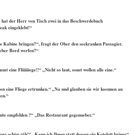
 hat der Herr von Tisch zwei in das Beschwerdebuch
teak eingeklebt!“
die Kabine bringen?“, fragt der Ober den seekranken Passagier.
 ueber Bord werfen?“
 eine Fliiiiiiege!!“ „Nicht so laut, sonst wollen alle eine.“
en eine Fliege ertrunken.“ „Na und glauben sie wir koennen an
gen.“
eute empfehlen ?“ „Das Restaurant gegenueber.“
ganz schön zäh!“ „Kann ich Ihnen statt dessen ein Kotelett bringe“