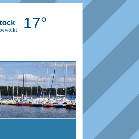
17°
tock
 bewölkt