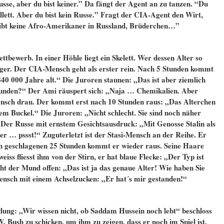
usse, aber du bist keiner.” Da fängt der Agent an zu tanzen. “Du
llett. Aber du bist kein Russe.” Fragt der CIA-Agent den Wirt,
gibt keine Afro-Amerikaner in Russland, Brüderchen…”
bewerb. In einer Höhle liegt ein Skelett. Wer dessen Alter so
ieger. Der CIA-Mensch geht als erster rein. Nach 5 Stunden kommt
 840 000 Jahre alt.“ Die Juroren staunen: „Das ist aber ziemlich
funden?“ Der Ami räuspert sich: „Naja … Chemikalien. Aber
ensch dran. Der kommt erst nach 10 Stunden raus: „Das Alterchen
m Buckel.“ Die Juroren: „Nicht schlecht. Sie sind noch näher
Der Russe mit ernstem Gesichtsausdruck: „Mit Genosse Stalin als
er … pssst!“ Zuguterletzt ist der Stasi-Mensch an der Reihe. Er
ach geschlagenen 25 Stunden kommt er wieder raus. Seine Haare
weiss fliesst ihm von der Stirn, er hat blaue Flecke: „Der Typ ist
ht der Mund offen: „Das ist ja das genaue Alter! Wie haben Sie
ensch mit einem Achselzucken: „Er hat´s mir gestanden!“
ung: „Wir wissen nicht, ob Saddam Hussein noch lebt“ beschloss
Bush zu schicken, um ihm zu zeigen, dass er noch im Spiel ist.