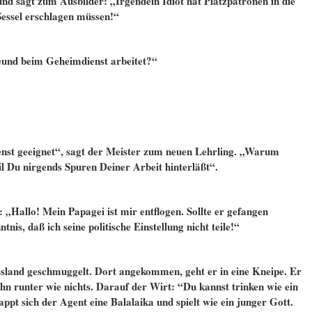
nd sagt zum Ausbilder: „Irgendein Idiot hat Platzpatronen in die
 Sessel erschlagen müssen!“
reund beim Geheimdienst arbeitet?“
nst geeignet“, sagt der Meister zum neuen Lehrling. „Warum
il Du nirgends Spuren Deiner Arbeit hinterläßt“.
„Hallo! Mein Papagei ist mir entflogen. Sollte er gefangen
nis, daß ich seine politische Einstellung nicht teile!“
sland geschmuggelt. Dort angekommen, geht er in eine Kneipe. Er
ihn runter wie nichts. Darauf der Wirt: “Du kannst trinken wie ein
appt sich der Agent eine Balalaika und spielt wie ein junger Gott.