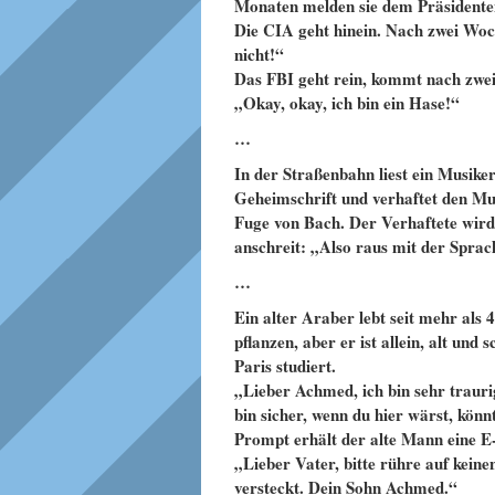
Monaten melden sie dem Präsidenten
Die CIA geht hinein. Nach
zwei Woch
nicht!“
Das FBI
geht rein, kommt nach zwe
„Okay,
okay, ich bin ein Hase!“
…
In der Straßenbahn liest ein Musiker
Geheimschrift und verhaftet den Mus
Fuge von Bach. Der Verhaftete wir
anschreit: „Also raus mit der Sprac
…
Ein alter Araber lebt seit mehr als
pflanzen, aber er ist allein, alt und
Paris studiert.
„Lieber Achmed, ich bin sehr trauri
bin sicher, wenn du hier wärst, kön
Prompt erhält der alte Mann eine E
„Lieber Vater, bitte rühre auf kein
versteckt. Dein Sohn Achmed.“