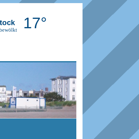
17°
tock
 bewölkt