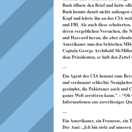
Bush öffnete den Brief und hatte of
Bush konnte damit nichts anfangen un
Kopf und leitete ihn an das CIA wei
und FBI. Als auch diese scheiterten
deren vergeblichen Versuchen, die N
und Harvard heran, die aber ebenfal
Amerikaner nun den britischen MI6
Captain George Archibald McMillan
dem Präsidenten, er hält den Zette
…
Ein Agent des CIA kommt zum Berate
und verdammt schlechte Neuigkeiten
gezündet, die Pakistaner auch und C
ganze Welt zerstören kann.” – “Oh 
Informationen aus zuverlässiger Quel
…
Ein Amerikaner, ein Franzose, ein T
Der Ami: „Ich bin stolz auf unseren