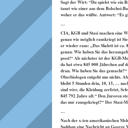
Sagt der Wirt: “Du spielst wie ein R
tanzt wie einer aus dem Bolschoi-Ba
woher er das wüßte. Antwort: “Es 
…
CIA, KGB und Stasi machen eine Wett
genau wie möglich rauskriegt ist S
er wieder raus: „Das Skelett ist ca.
genau. Wie haben Sie das herausge
pssst!“ Als nächster ist der KGB-M
da hat etwa 845 000 Jährchen auf de
dran. Wie haben Sie das gemacht?“ 
Oberbiologen entgeht uns nichts. Ab
bleibt 5 Stunden drin, 10, 15, … n
sind wirr, die Kleidung zerfetzt, Sch
845 792 Jahre alt.“ Den Juroren ste
das nur rausgekriegt?“ Der Stasi-M
…
Nach der x-ten amerikanischen Meld
Saddam eine Nachricht an George W. 