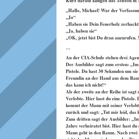
Kurz darauf klingelt das Telefon i
„Hallo, Michael! War der Verfassu
„Ja“
„Haben sie Dein Feuerholz zerhack
„Ja, haben sie“
„OK, jetzt bist Du dran anzurufen
…
An der CIA-Schule stehen drei Agen
Der Ausbilder sagt zum ersten: „Im 
Pistole. Du hast 30 Sekunden um s
Freundin an der Hand aus dem Raum, 
das kann ich nicht!“
Als der zweite an der Reihe ist sag
Verlobte. Hier hast du eine Pistol
kommt der Mann mit seiner Verlobt
zurück und sagt: „Tut mir leid, das 
Zum dritten sagt der Ausbilder: „I
Jahre verheiratet bist. Hier hast d
Mann geht in den Raum. Nach zwei 