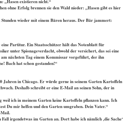
: „Hasen existieren nicht.“
en ohne Erfolg brennen sie den Wald nieder: „Hasen gibt es hier
i Stunden wieder mit einem Bären heraus. Der Bär jammert:
 eine Partitur. Ein Staatsschützer hält das Notenblatt für
iker unter Spionageverdacht, obwohl der versichert, das sei eine
d am nächsten Tag einem Kommissar vorgeführt, der ihn
he! Bach hat schon gestanden!“
 40 Jahren in Chicago. Er würde gerne in seinem Garten Kartoffeln
 schwach. Deshalb schreibt er eine E-Mail an seinen Sohn, der in
g weil ich in meinem Garten keine Kartoffeln pflanzen kann. Ich
ntest Du mir helfen und den Garten umgraben. Dein Vater.“
-Mail.
en Fall irgendetwas im Garten an. Dort habe ich nämlich ‚die Sache‘