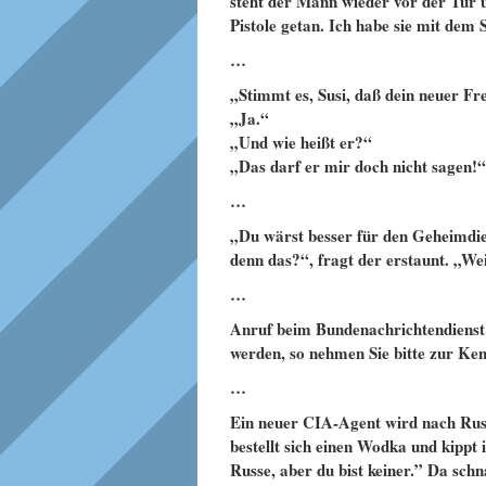
steht der Mann wieder vor der Tür u
Pistole getan. Ich habe sie mit dem
…
„Stimmt es, Susi, daß dein neuer F
„Ja.“
„Und wie heißt er?“
„Das darf er mir doch nicht sagen!“
…
„Du wärst besser für den Geheimdie
denn das?“, fragt der erstaunt. „We
…
Anruf beim Bundenachrichtendienst: 
werden, so nehmen Sie bitte zur Kennt
…
Ein neuer CIA-Agent wird nach Rus
bestellt sich einen Wodka und kippt 
Russe, aber du bist keiner.” Da schn