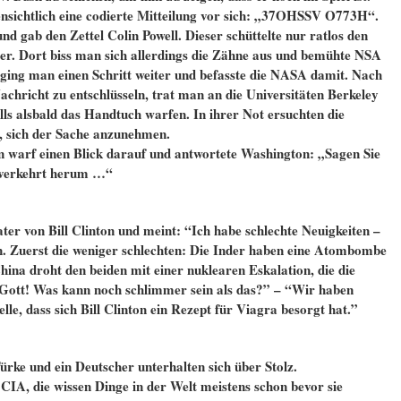
fensichtlich eine codierte Mitteilung vor sich: „37OHSSV O773H“.
d gab den Zettel Colin Powell. Dieser schüttelte nur ratlos den
ter. Dort biss man sich allerdings die Zähne aus und bemühte NSA
, ging man einen Schritt weiter und befasste die NASA damit. Nach
achricht zu entschlüsseln, trat man an die Universitäten Berkeley
ls alsbald das Handtuch warfen. In ihrer Not ersuchten die
, sich der Sache anzunehmen.
 warf einen Blick darauf und antwortete Washington: „Sagen Sie
l verkehrt herum …“
r von Bill Clinton und meint: “Ich habe schlechte Neuigkeiten –
. Zuerst die weniger schlechten: Die Inder haben eine Atombombe
hina droht den beiden mit einer nuklearen Eskalation, die die
Gott! Was kann noch schlimmer sein als das?” – “Wir haben
le, dass sich Bill Clinton ein Rezept für Viagra besorgt hat.”
ürke und ein Deutscher unterhalten sich über Stolz.
 CIA, die wissen Dinge in der Welt meistens schon bevor sie