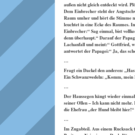
außen nicht gleich entdeckt wird. Pl
Dem Einbrecher steht der Angstschwe
Raum umher und hört die Stimme noc
leuchtet in eine Ecke des Raumes. In
Einbrecher:“ Sag einmal, bist vollk
denn überhaupt.“ Darauf der Papage
Lachanfall und meint:“ Gottfried, w
antwortet der Papagei:“ Ja, das scho
…
Fragt ein Dackel den anderen: „Has
Ein Schwanzwedeln: „Komm, mein F
…
Der Haussegen hängt wieder einmal s
seiner Ollen – Ich kann nicht mehr
die Ehefrau „der Hund bleibt hier!“
…
Im Zugabteil. Aus einem Rucksack tr