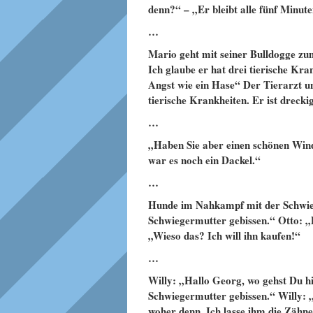
denn?“ – „Er bleibt alle fünf Minute
…
Mario geht mit seiner Bulldogge zu
Ich glaube er hat drei tierische Kra
Angst wie ein Hase“ Der Tierarzt un
tierische Krankheiten. Er ist drecki
…
„Haben Sie aber einen schönen Windh
war es noch ein Dackel.“
…
Hunde im Nahkampf mit der Schwieg
Schwiegermutter gebissen.“ Otto: „D
„Wieso das? Ich will ihn kaufen!“
…
Willy: „Hallo Georg, wo gehst Du 
Schwiegermutter gebissen.“ Willy: „
woher denn. Ich lasse ihm die Zähne 