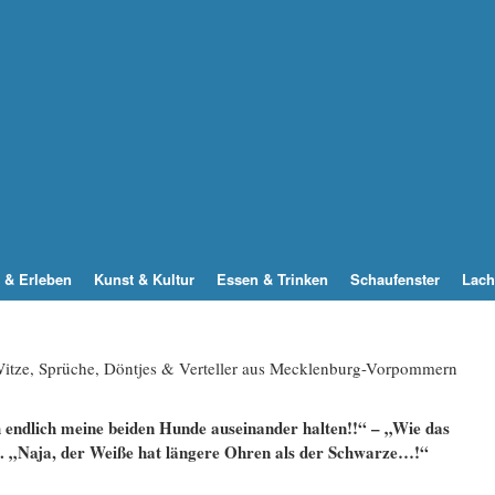
 & Erleben
Kunst & Kultur
Essen & Trinken
Schaufenster
Lach
 Witze, Sprüche, Döntjes & Verteller aus Mecklenburg-Vorpommern
h endlich meine beiden Hunde auseinander halten!!“ – „Wie das
rt. „Naja, der Weiße hat längere Ohren als der Schwarze…!“