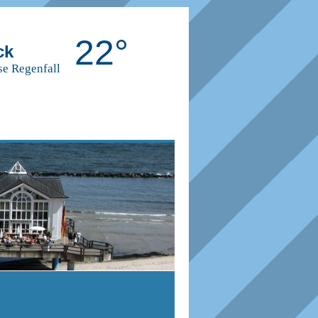
22°
ck
se Regenfall