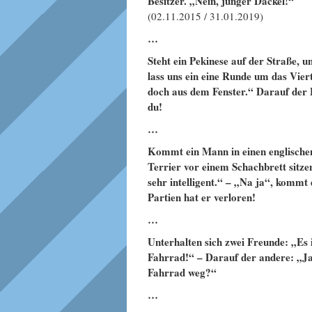
Besitzer. „Nein, junger Dackel!“
(02.11.2015 / 31.01.2019)
…
Steht ein Pekinese auf der Straße, u
lass uns ein eine Runde um das Viert
doch aus dem Fenster.“ Darauf der Ba
du!
…
Kommt ein Mann in einen englischen
Terrier vor einem Schachbrett sitzen
sehr intelligent.“ – „Na ja“, kommt d
Partien hat er verloren!
…
Unterhalten sich zwei Freunde: „Es 
Fahrrad!“ – Darauf der andere: „
Fahrrad weg?“
…