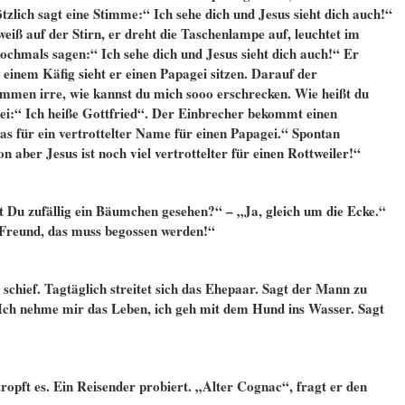
ötzlich sagt eine Stimme:“ Ich sehe dich und Jesus sieht dich auch!“
iß auf der Stirn, er dreht die Taschenlampe auf, leuchtet im
hmals sagen:“ Ich sehe dich und Jesus sieht dich auch!“ Er
 einem Käfig sieht er einen Papagei sitzen. Darauf der
ommen irre, wie kannst du mich sooo erschrecken. Wie heißt du
i:“ Ich heiße Gottfried“. Der Einbrecher bekommt einen
as für ein vertrottelter Name für einen Papagei.“ Spontan
n aber Jesus ist noch viel vertrottelter für einen Rottweiler!“
t Du zufällig ein Bäumchen gesehen?“ – „Ja, gleich um die Ecke.“
reund, das muss begossen werden!“
chief. Tagtäglich streitet sich das Ehepaar. Sagt der Mann zu
. Ich nehme mir das Leben, ich geh mit dem Hund ins Wasser. Sagt
opft es. Ein Reisender probiert. „Alter Cognac“, fragt er den