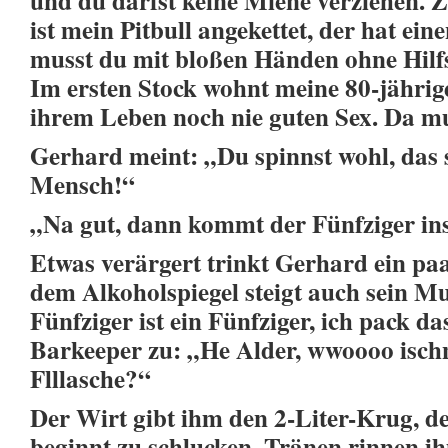
und du darfst keine Miene verziehen. 
ist mein Pitbull angekettet, der hat ei
musst du mit bloßen Händen ohne Hilfsm
Im ersten Stock wohnt meine 80-jährige
ihrem Leben noch nie guten Sex. Da mu
Gerhard meint: „Du spinnst wohl, das s
Mensch!“
„Na gut, dann kommt der Fünfziger ins
Etwas verärgert trinkt Gerhard ein pa
dem Alkoholspiegel steigt auch sein Mu
Fünfziger ist ein Fünfziger, ich pack da
Barkeeper zu: „He Alder, wwoooo ischn
Flllasche?“
Der Wirt gibt ihm den 2-Liter-Krug, de
beginnt zu schlucken. Tränen rinnen i