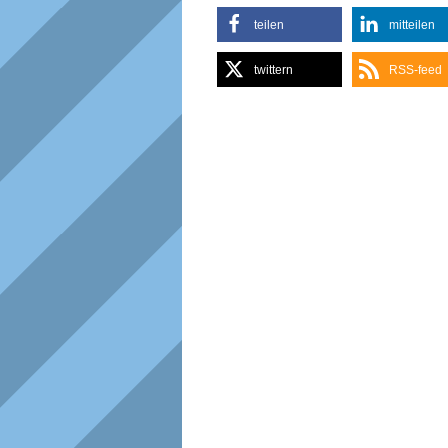
teilen
mitteilen
twittern
RSS-feed