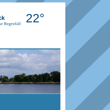
22°
ck
se Regenfall