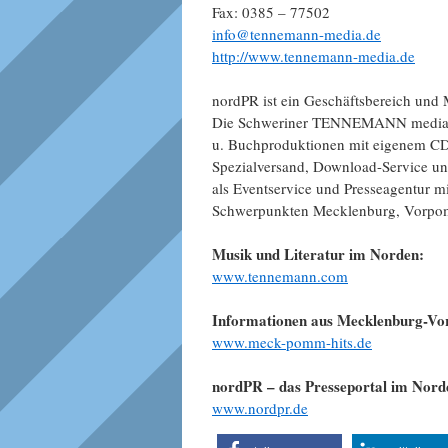
Fax: 0385 – 77502
info@tennemann-media.de
http://www.tennemann-media.de
nordPR ist ein Geschäftsbereich u
Die Schweriner TENNEMANN media, ge
u. Buchproduktionen mit eigenem CD –
Spezialversand, Download-Service u
als Eventservice und Presseagentur m
Schwerpunkten Mecklenburg, Vorpo
Musik und Literatur im Norden:
www.tennemann.com
Informationen aus Mecklenburg-V
www.meck-pomm-hits.de
nordPR – das Presseportal im Nord
www.nordpr.de