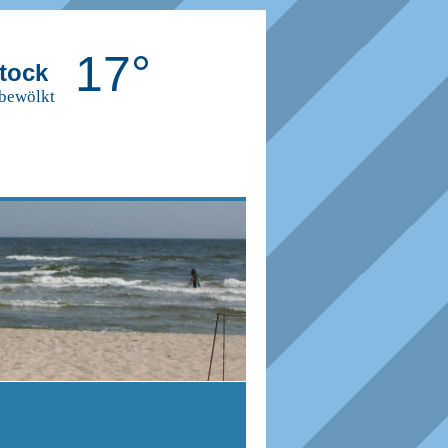
17°
tock
 bewölkt