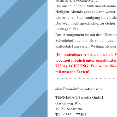
festliche Drei-Gang-Menü.
Die anschließende Mitternachtssauna
Heiligen Abends geht es dann weiter
winterlichen Stadtrundgang durch die 
Die Weihnachtsgeschichte, zu Gehör g
Festtagsbüffet.
Das Arrangement ist mit drei Übern
Scheelehof buchbar. Es enthält auch
Kaffeetafel am ersten Weihnachtsfeie
(Ein kostenloser Abdruck oder die 
jederzeit möglich unter ungekürzte
77501) ACHTUNG! Wir kontrollieren
mit unseren Texten!)
………………………………………
eine Presseinformation von:
TENNEMANN media GmbH
Gartenweg 30 c
19057 Schwerin
Tel.: 0385 – 77501