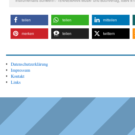
Instrumentalis Schwerin / TENNEMANN Musik- und Buchverlag, ISBN 9
teilen
teilen
mitteilen
merken
teilen
twittern
Datenschutzerklärung
Impressum
Kontakt
Links