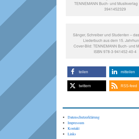
TENNEMANN Buch- und Musikverlag 
3941452329
Sänger, Schreiber und Studenten – da
Liederbuch aus dem 15. Jahrhund
Cover-Bild: TENNEMANN Buch- und M
ISBN 978-3-941452-40-4
teilen
mitteilen
twittern
RSS-feed
Datenschutzerklärung
Impressum
Kontakt
Links