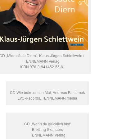
CD „Mien säute Diern“, Klaus-Jürgen Schlettwein /
TENNEMANN Verlag
ISBN 978-3-941452-55-8
CD Wie beim ersten Mal, Andreas Pasternak
LVC-Records, TENNEMANN media
CD „Wenn du glücklich bist“
Breitling Stompers
TENNEMANN Verlag