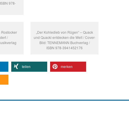
ISBN 978-
s Rostocker
„Der Kohledieb von Rügen“ – Quack
ert /
und Quacki entdecken die Welt / Cover-
usikverlag
Bild: TENNEMANN Buchverlag /
ISBN 978-3941452176
teilen
merken