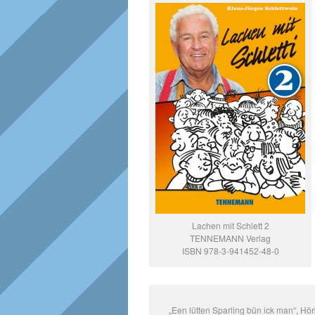
Lachen mit Schlett 2
TENNEMANN Verlag
ISBN 978-3-941452-48-0
„Een lütten Sparling bün ick man“, Hö