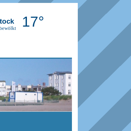
17°
tock
 bewölkt