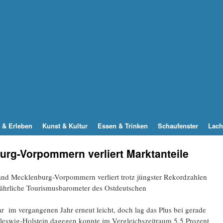
 & Erleben
Kunst & Kultur
Essen & Trinken
Schaufenster
Lach
urg-Vorpommern verliert Marktanteile
nd Mecklenburg-Vorpommern verliert trotz jüngster Rekordzahlen
s jährliche Tourismusbarometer des Ostdeutschen
 im vergangenen Jahr erneut leicht, doch lag das Plus bei gerade
leswig-Holstein dagegen konnte im Vergleichszeitraum 5,5 Prozent