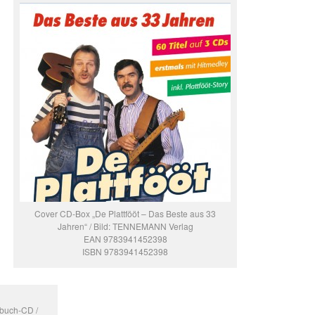
Cover CD-Box „De Plattfööt – Das Beste aus 33
Jahren“ / Bild: TENNEMANN Verlag
EAN 9783941452398
ISBN 9783941452398
rbuch-CD /