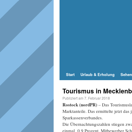
Start
Urlaub & Erholung
Sehen
Tourismus in Mecklenb
Publiziert am
7. Februar 2018
Rostock (nordPR)
– Das Tourismusla
Marktanteile. Das ermittelte jetzt da
Sparkassenverbandes.
Die Übernachtungszahlen stiegen zwar
einmal 0,9 Prozent. Mitbewerber Sch