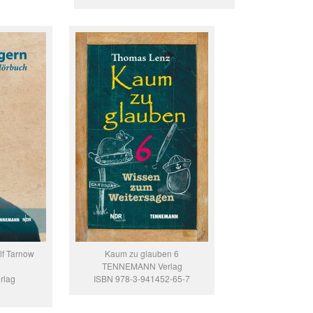
lf Tarnow
Kaum zu glauben 6
TENNEMANN Verlag
rlag
ISBN 978-3-941452-65-7