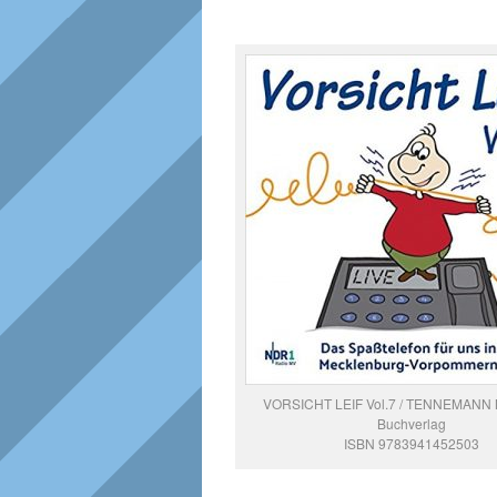
VORSICHT LEIF Vol.7 / TENNEMANN M
Buchverlag
ISBN 9783941452503