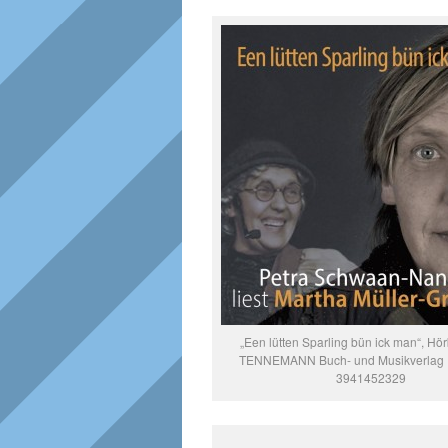
„Een lütten Sparling bün ick man“, Hö
TENNEMANN Buch- und Musikverlag 
3941452329