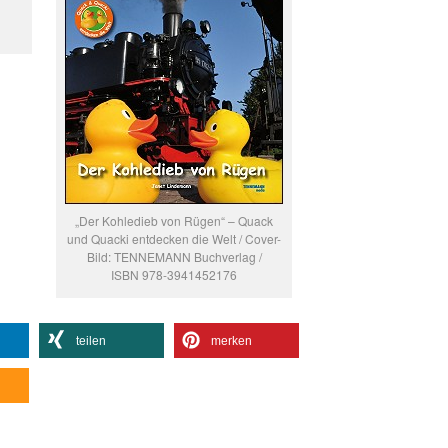
„Der Kohledieb von Rügen“ – Quack
und Quacki entdecken die Welt / Cover-
Bild: TENNEMANN Buchverlag /
ISBN 978-3941452176
teilen
merken