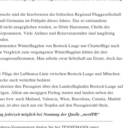
ruchs sind die Insolvenzen der britischen Regional-Fluggesellschaft
haft Germania im Frühjahr dieses Jahres. Das so entstandene
ll nicht ausgeglichen werden, so Dörte Hausmann, Chefin des
pommern. Viele Airlines und Reiseveranstalter sind langfristig
unden.
mmenden Winterflugplan von Rostock-Laage nur Charterflüge nach
 Vergleich zum vergangenen Winterflugplan fehlen die drei
ssagieraufkommen. Man arbeite zwar fieberhaft am Ersatz, doch das
die Flüge der Lufthansa-Linie zwischen Rostock-Laage und München.
ecke auch weiterhin bedient.
eedereien ihre Passagiere über den Landesflughafen Rostock-Laage auf
teigen. Allein am morgigen Freitag starten und landen neben der
us bzw. nach Mailand, Valencia, Wien, Barcelona, Catania, Madrid
al, ist aber auch nur ein Tropfen auf den Passagierzahl-Stein.
g jederzeit möglich bei Nennung der Quelle „nordPR“
———————————————————————————
lenburg-Vorpommern finden Sie bei TENNEMANN unter