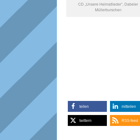
CD „Unsere Heimatlieder“, Dabeler
Müllerburschen
teilen
mitteilen
twittern
RSS-feed