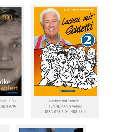
rbuch-CD /
Lachen mit Schlett 2
ISBN 978-
TENNEMANN Verlag
ISBN 978-3-941452-48-0