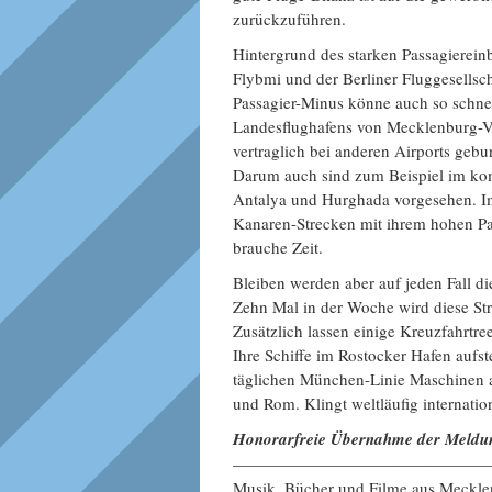
zurückzuführen.
Hintergrund des starken Passagiereinb
Flybmi und der Berliner Fluggesellsc
Passagier-Minus könne auch so schne
Landesflughafens von Mecklenburg-Vor
vertraglich bei anderen Airports geb
Darum auch sind zum Beispiel im ko
Antalya und Hurghada vorgesehen. Im
Kanaren-Strecken mit ihrem hohen Pa
brauche Zeit.
Bleiben werden aber auf jeden Fall 
Zehn Mal in der Woche wird diese Str
Zusätzlich lassen einige Kreuzfahrtr
Ihre Schiffe im Rostocker Hafen aufs
täglichen München-Linie Maschinen a
und Rom. Klingt weltläufig internation
Honorarfreie Übernahme der Meldun
———————————————
Musik, Bücher und Filme aus Meck