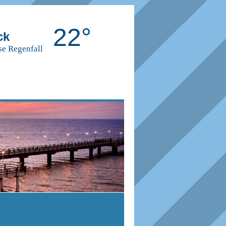
22°
ck
se Regenfall