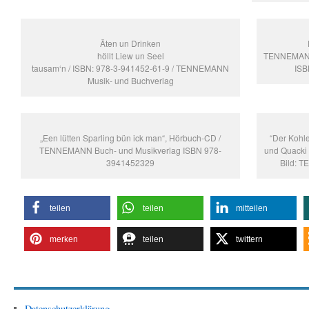
Äten un Drinken
höllt Liew un Seel
TENNEMANN 
tausam‘n / ISBN: 978-3-941452-61-9 / TENNEMANN
ISB
Musik- und Buchverlag
„Een lütten Sparling bün ick man“, Hörbuch-CD /
“Der Kohl
TENNEMANN Buch- und Musikverlag ISBN 978-
und Quacki 
3941452329
Bild: 
teilen
teilen
mitteilen
merken
teilen
twittern
Datenschutzerklärung