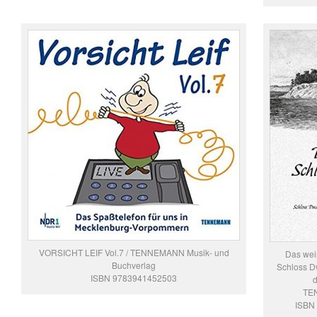
VORSICHT LEIF Vol.7 / TENNEMANN Musik- und
Das wei
Buchverlag
Schloss D
ISBN 9783941452503
d
TE
ISBN 