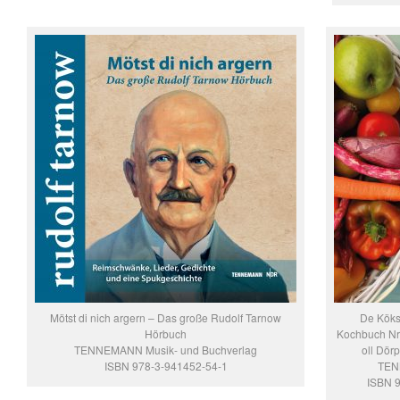
Mötst di nich argern – Das große Rudolf Tarnow
De Köks
Hörbuch
Kochbuch Nr.
TENNEMANN Musik- und Buchverlag
oll Dör
ISBN 978-3-941452-54-1
TEN
ISBN 