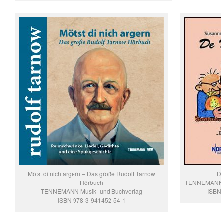
Mötst di nich argern – Das große Rudolf Tarnow
D
Hörbuch
TENNEMANN B
TENNEMANN Musik- und Buchverlag
ISBN
ISBN 978-3-941452-54-1