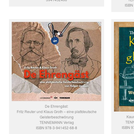
ISBN 
De Ehrengäst:
Fritz Reuter und Klaus Groth – eine plattdeutsche
Kaum
Geisterbeschwörung
TENN
TENNEMANN Verlag
ISBN 9
ISBN 978-3-941452-68-8