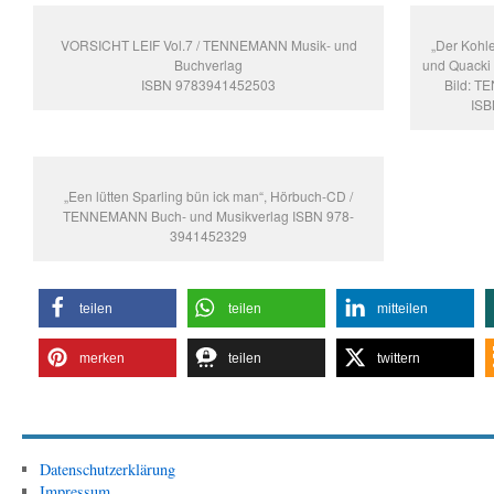
VORSICHT LEIF Vol.7 / TENNEMANN Musik- und
„Der Kohl
Buchverlag
und Quacki 
ISBN 9783941452503
Bild: T
ISB
„Een lütten Sparling bün ick man“, Hörbuch-CD /
TENNEMANN Buch- und Musikverlag ISBN 978-
3941452329
teilen
teilen
mitteilen
merken
teilen
twittern
Datenschutzerklärung
Impressum