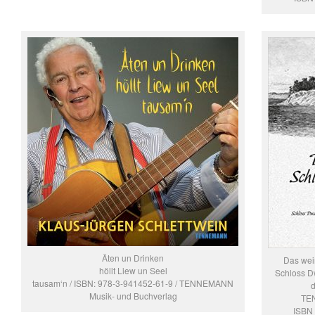
Äten un Drinken
Das wei
höllt Liew un Seel
Schloss D
tausam‘n / ISBN: 978-3-941452-61-9 / TENNEMANN
d
Musik- und Buchverlag
TE
ISBN 