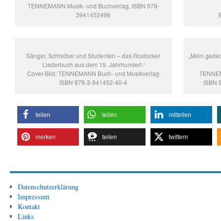
TENNEMANN Musik- und Buchverlag, ISBN 978-
3941452466
Sänger, Schreiber und Studenten – das Rostocker
„Mein gedec
Liederbuch aus dem 15. Jahrhundert /
Cover-Bild: TENNEMANN Buch- und Musikverlag
TENNEM
ISBN 978-3-941452-40-4
ISBN 
teilen
teilen
mitteilen
merken
teilen
twittern
Datenschutzerklärung
Impressum
Kontakt
Links