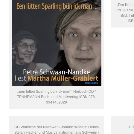
„Der Kohl
und Quacki 
Bild: T
ISB
„Een lütten Sparling bün ick man“, Hörbuch-CD /
TENNEMANN Buch- und Musikverlag ISBN 978-
3941452329
CD Wünsche der Nachwelt / Johann Wilhelm Hertel/
CD 
Stefan Fischer und Musica Instrumentalis Schwerin /