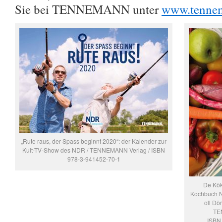
Sie bei TENNEMANN unter
www.tenne
„Rute raus, der Spass beginnt 2020“: der Kalender zur
Kult-TV-Show des NDR / TENNEMANN Verlag / ISBN
978-3-941452-70-1
De Kök
Kochbuch Nr
oll Dö
TE
ISBN