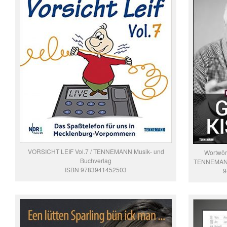
VORSICHT LEIF Vol.7 / TENNEMANN Musik- und
Wortwört
Buchverlag
TENNEMANN 
ISBN 9783941452503
9