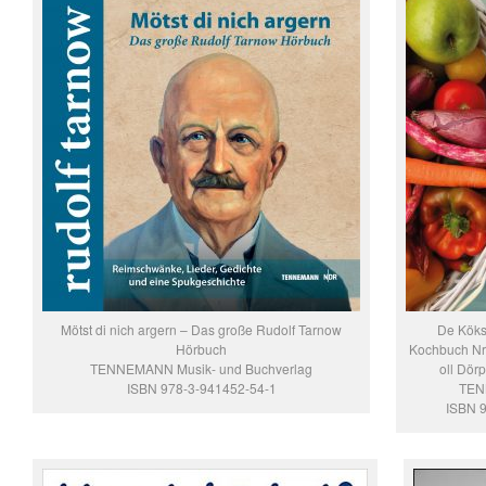
Mötst di nich argern – Das große Rudolf Tarnow
De Köks
Hörbuch
Kochbuch Nr.
TENNEMANN Musik- und Buchverlag
oll Dör
ISBN 978-3-941452-54-1
TEN
ISBN 