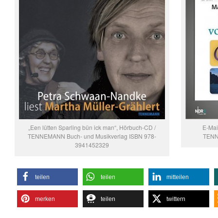
„Een lütten Sparling bün ick man“, Hörbuch-CD /
E-Mai
TENNEMANN Buch- und Musikverlag ISBN 978-
TENN
3941452329
teilen
teilen
mitteilen
merken
teilen
twittern