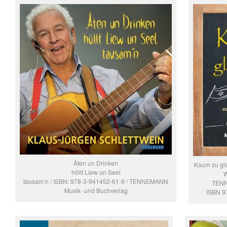
Äten un Drinken
Kaum zu gl
höllt Liew un Seel
W
tausam‘n / ISBN: 978-3-941452-61-9 / TENNEMANN
TENN
Musik- und Buchverlag
ISBN 9