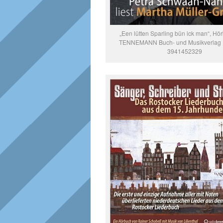
„Een lütten Sparling bün ick man“, Hö
TENNEMANN Buch- und Musikverlag 
3941452329