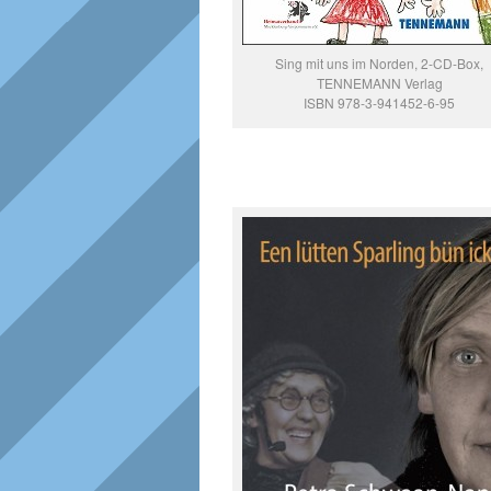
Sing mit uns im Norden, 2-CD-Box,
TENNEMANN Verlag
ISBN 978-3-941452-6-95