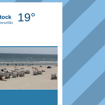
19°
tock
 bewölkt