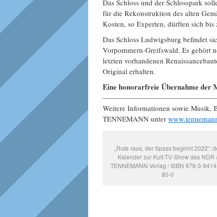
Das Schloss und der Schlosspark soll
für die Rekonstruktion des alten Gemä
Kosten, so Experten, dürften sich bis 
Das Schloss Ludwigsburg befindet si
Vorpommern-Greifswald. Es gehört n
letzten vorhandenen Renaissancebaut
Original erhalten.
Eine honorarfreie Übernahme der M
———————————————
Weitere Informationen sowie Musik,
TENNEMANN unter
www.tenneman
„Rute raus, der Spass beginnt 2022“: d
Kalender zur Kult-TV-Show des NDR 
TENNEMANN Verlag / ISBN 978-3-9414
80-0