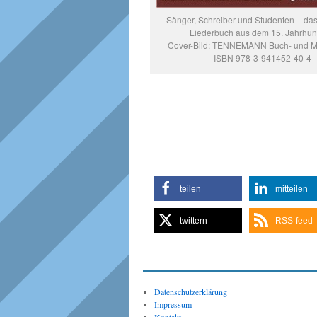
Sänger, Schreiber und Studenten – da
Liederbuch aus dem 15. Jahrhund
Cover-Bild: TENNEMANN Buch- und M
ISBN 978-3-941452-40-4
teilen
mitteilen
twittern
RSS-feed
Datenschutzerklärung
Impressum