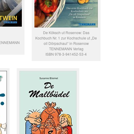
De Köksch ut Rosenow: Das
Kochbuch Nr. 1 zur Kochschule ut „De
/ TENNEMANN
oll Dörpschaul“ in Rosenow
TENNEMANN Verlag
ISBN 978-3-941452-53-4