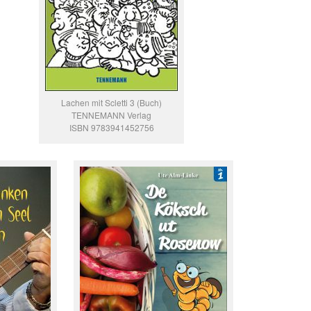
Lachen mit Scletti 3 (Buch)
TENNEMANN Verlag
ISBN 9783941452756