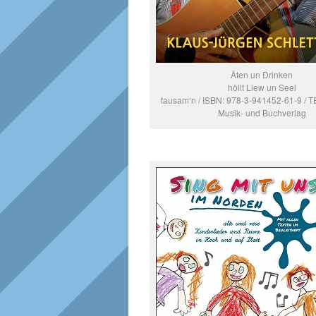
Äten un Drinken
höllt Liew un Seel
tausam‘n / ISBN: 978-3-941452-61-9 
Musik- und Buchverlag