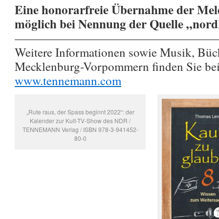
Eine honorarfreie Übernahme der Meld
möglich bei Nennung der Quelle „nor
————————————————
Weitere Informationen sowie Musik, Büc
Mecklenburg-Vorpommern finden Sie 
www.tennemann.com
„Rute raus, der Spass beginnt 2022“: der
Kalender zur Kult-TV-Show des NDR /
TENNEMANN Verlag / ISBN 978-3-941452-
80-0