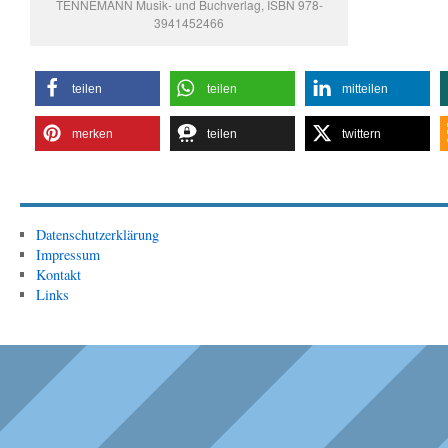
TENNEMANN Musik- und Buchverlag, ISBN 978-
3941452466
teilen
teilen
mitteilen
merken
teilen
twittern
Datenschutzerklärung
Impressum
Kontakt
Links