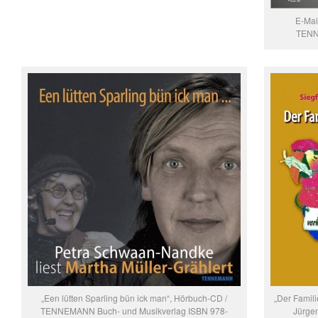
E-Mai
TENN
„Een lütten Sparling bün ick man“, Hörbuch-CD /
„Der Famili
TENNEMANN Buch- und Musikverlag ISBN 978-
Jürgen