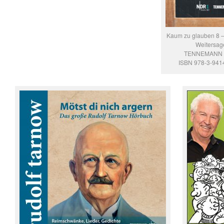
Kaum zu glauben 8 
Weitersag
TENNEMANN V
ISBN 978-3-941