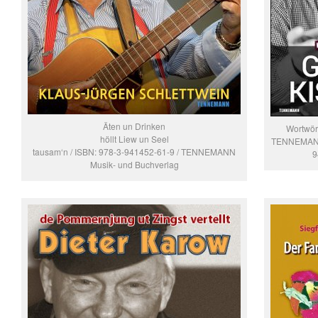
Äten un Drinken
Wortwört
höllt Liew un Seel
TENNEMANN 
tausam‘n / ISBN: 978-3-941452-61-9 / TENNEMANN
9
Musik- und Buchverlag