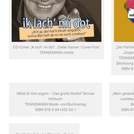
CD-Cover „Ik lach‘ mi dot“ , Dieter Karow / Cover-Foto:
„Der Famili
TENNEMANN media
Jürgen
TENNEMA
Zeichnung:
ISBN 9
Mötst di nich argern – Das große Rudolf Tarnow
„Mein gedeck
Hörbuch
Lembke
TENNEMANN Musik- und Buchverlag
B
ISBN 978-3-941452-54-1
ISBN 9