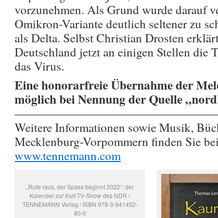
vorzunehmen. Als Grund wurde darauf ve
Omikron-Variante deutlich seltener zu sc
als Delta. Selbst Christian Drosten erkl
Deutschland jetzt an einigen Stellen die T
das Virus.
Eine honorarfreie Übernahme der Meld
möglich bei Nennung der Quelle „nor
—————————————————
Weitere Informationen sowie Musik, Büc
Mecklenburg-Vorpommern finden Sie 
www.tennemann.com
„Rute raus, der Spass beginnt 2022“: der
Kalender zur Kult-TV-Show des NDR /
TENNEMANN Verlag / ISBN 978-3-941452-
80-0