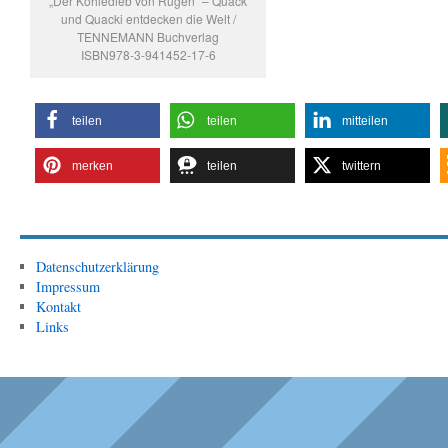
„Der Kohledieb von Rügen“ – Quack
und Quacki entdecken die Welt /
TENNEMANN Buchverlag
ISBN978-3-941452-17-6
teilen
teilen
mitteilen
merken
teilen
twittern
Datenschutzerklärung
Impressum
Kontakt
Links