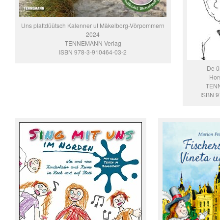
Uns plattdüütsch Kalenner ut Mäkelborg-Vörpommern
2024
TENNEMANN Verlag
ISBN 978-3-910464-03-2
De ü
Hor
TENN
ISBN 9