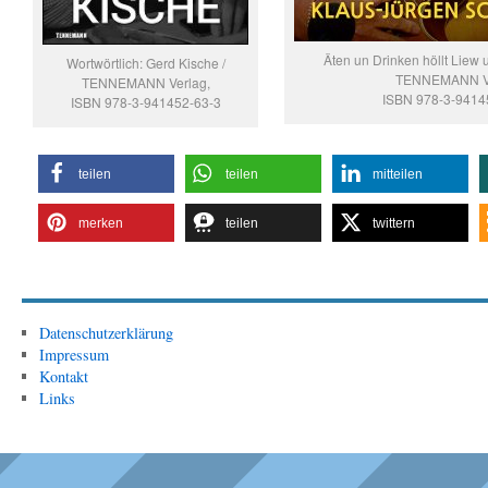
Äten un Drinken höllt Liew 
Wortwörtlich: Gerd Kische /
TENNEMANN V
TENNEMANN Verlag,
ISBN 978-3-9414
ISBN 978-3-941452-63-3
teilen
teilen
mitteilen
merken
teilen
twittern
Datenschutzerklärung
Impressum
Kontakt
Links