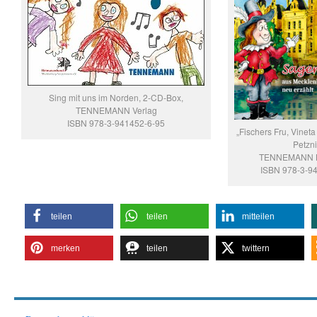
Sing mit uns im Norden, 2-CD-Box,
TENNEMANN Verlag
ISBN 978-3-941452-6-95
„Fischers Fru, Vineta
Petzni
TENNEMANN B
ISBN 978-3-9
teilen
teilen
mitteilen
merken
teilen
twittern