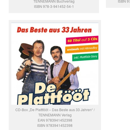
TENNEMANN Buchverlag
ISBN 9
ISBN 978-3-941452-54-1
CD-Box „De Plattfööt – Das Beste aus 33 Jahren“ /
TENNEMANN Verlag
EAN 9783941452398
ISBN 9783941452398