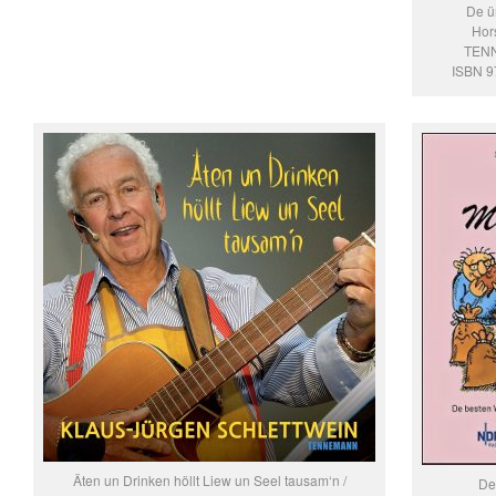
De ü
Hor
TENN
ISBN 9
Äten un Drinken höllt Liew un Seel tausam‘n /
De