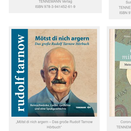
TENNEMANN Verlag
Su
ISBN 978-3-941452-61-9
TENNE
ISBN 9
„Mötst di nich argern – Das große Rudolf Tarnow
Corona
Hörbuch“
TENNEMA