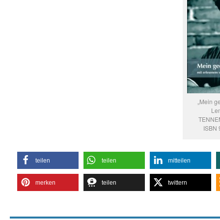
„Mein g
Le
TENNEM
ISBN 
teilen
teilen
mitteilen
merken
teilen
twittern