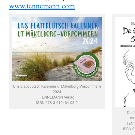
www.tennemann.com
Uns plattdüütsch Kalenner ut Mäkelborg-Vörpommern
2024
TENNEMANN Verlag
ISBN 978-3-910464-03-2
De ü
Hor
TENN
ISBN 9