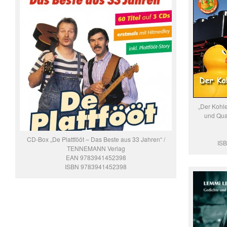
„Der Kohl
und Quac
CD-Box „De Plattfööt – Das Beste aus 33 Jahren“ /
IS
TENNEMANN Verlag
EAN 9783941452398
ISBN 9783941452398