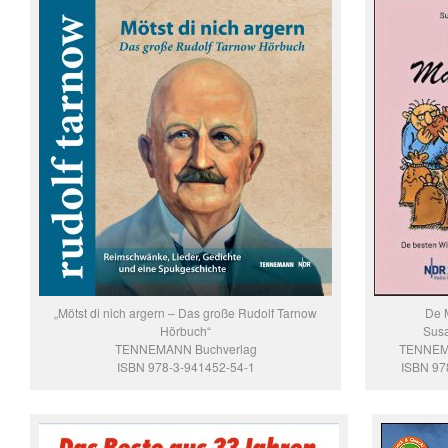
„Mötst di nich argern – Das große Rudolf Tarnow
De 
Hörbuch“
Susa
TENNEMANN Buchverlag
TENNEM
ISBN 978-3-941452-54-1
ISBN 97