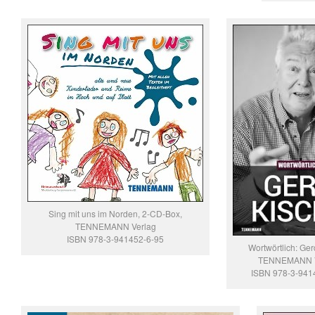
Sing mit uns im Norden, 2-CD-Box,
TENNEMANN Verlag
ISBN 978-3-941452-6-95
Wortwörtlich: Ger
TENNEMANN V
ISBN 978-3-941