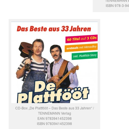
TENNEMANN B
ISBN 978-3-9
CD-Box „De Plattfööt – Das Beste aus 33 Jahren“ /
TENNEMANN Verlag
EAN 9783941452398
ISBN 9783941452398