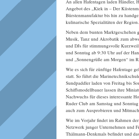
An allen Hafentagen laden Händler, 
Angebot des „Kiek in – Der Küstenma
Bürstenmanufaktur bis hin zu handge
kulinarische Spezialitäten der Region.
Neben dem bunten Marktgeschehen ge
Musik, Tanz und Akrobatik zum abw
und DJs für stimmungsvolle Kurzweil
und Sonntag ab 9:30 Uhr auf der Han
und „Sonnengrüße am Morgen“ im Ra
Wie es sich für zünftige Hafentage g
statt. So führt die Marinetechnikschu
Sundpaddler laden von Freitag bis So
Schiffsmodellbauer lassen ihre Minia
Nachwuchs für dieses interessante H
Ruder Club am Samstag und Sonntag i
auch zum Ausprobieren und Mitmache
Wie im Vorjahr findet im Rahmen der 
Netzwerk junger Unternehmen und Frei
Thälmann-Denkmals befindet und das 