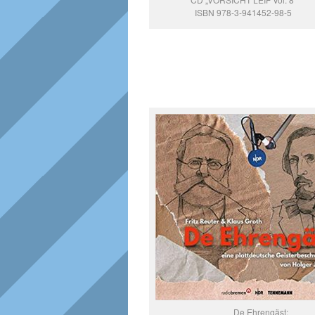
ISBN 978-3-941452-98-5
De Ehrengäst: