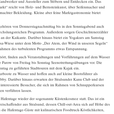
Handwerker und Aussteller zum Stöbern und Entdecken ein. Das
rkt“ reicht von Holz- und Bernsteinkunst, über Seifenmacher und
machter Bekleidung. Kleine aber feine Marktgastronomie bietet
hören von Donnerstagnachmittag bis in den Sonntagabend auch
echslungsreichen Programm. Außerdem sorgen Geschichtenerzähler
 an der Kaikante. Darüber hinaus bietet ein Yogakurs am Samstag
sa-Wiese unter dem Motto „Der Atem, der Wind in unseren Segeln“
hmen des turbulenten Programms etwas Entspannung.
ehört, finden auch Veranstaltungen und Vorführungen auf dem Wasser
le Parow von Freitag bis Sonntag Seenotrettungsübungen vor. Die
nntag zu geführten Stadttouren mit dem Kajak ein.
turboote zu Wasser und hoffen auch auf kleine Bootsführer als
obby. Darüber hinaus erwarten der Stralsunder Kanu Club und der
nteressierte Besucher, die sich im Rahmen von Schnupperkursen
n verführen lassen.
Hafentage wieder der sogenannte Küstenkosmoz statt. Das ist ein
schaffender aus Stralsund, dessen Chill-out-Area sich auf Höhe des
die Hafentage-Gäste mit kulinarischen Foodtruck-Köstlichkeiten,