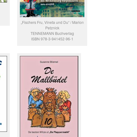
„Fischers Fru, Vineta und Du“ / Marion
Petznick
TENNEMANN Buchverlag
ISBN 978-3-941452-96-1