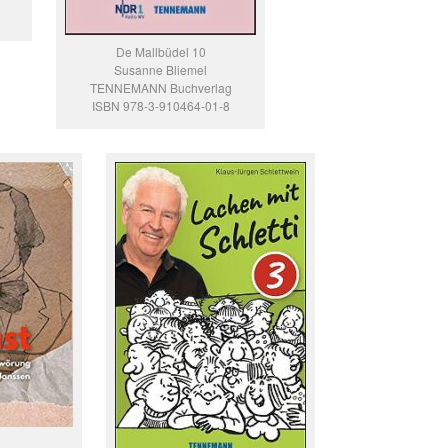
De Mallbüdel 10
Susanne Bliemel
TENNEMANN Buchverlag
ISBN 978-3-910464-01-8