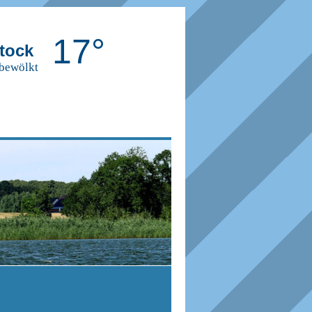
17°
tock
 bewölkt