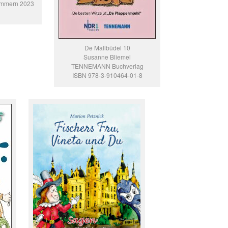
ommern 2023
De Mallbüdel 10
Susanne Bliemel
TENNEMANN Buchverlag
ISBN 978-3-910464-01-8