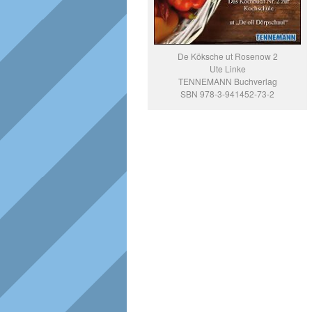
De Köksche ut Rosenow 2
Ute Linke
TENNEMANN Buchverlag
SBN 978-3-941452-73-2