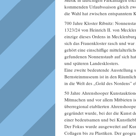
Musik in lauschigen Parkanlagen erkli
kommenden Urlaubssaison gleich zwe
die Wahl hat zwischen entspanntem 
700 Jahre Kloster Ribnitz: Nonnensta
1323/24 von Heinrich II. von Mecklen
einzige dieses Ordens in Mecklenburg
sich das Frauenkloster rasch und wa
gehört eine einschiffige mittelalterl
gefundenen Nonnenstaub auf sich hat,
und späteren Landesklosters.
Eine zweite bedeutende Ausstellung 
Bernsteinmuseum ist in den Räumlich
in die Welt des „Gold des Nordens” e
50 Jahre Ahrenshooper Kunstauktione
Mitmachen und vor allem Mitbieten i
überregional etablierten Ahrenshooper
gegründet wurde, bei der die Kunst de
einer bedeutsamen und bei Kunstliebh
Der Fokus wurde ausgeweitet auf Ku
Collagen bis zu Plastiken. Der geog