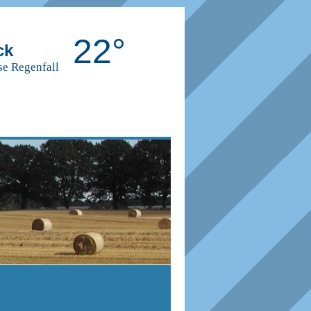
22°
ck
se Regenfall