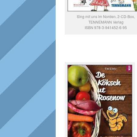
Sing mit uns im Norden, 2-CD-Box,
TENNEMANN Verlag
ISBN 978-3-941452-6-95