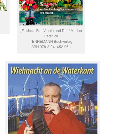
„Fischers Fru, Vineta und Du“ / Marion
Petznick
TENNEMANN Buchverlag
ISBN 978-3-941452-96-1