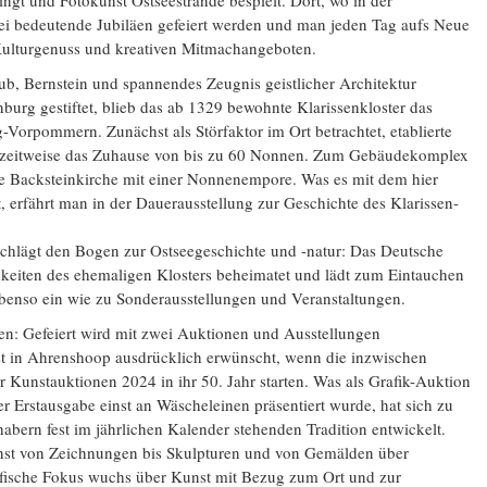
ngt und Fotokunst Ostseestrände bespielt. Dort, wo in der
i bedeutende Jubiläen gefeiert werden und man jeden Tag aufs Neue
Kulturgenuss und kreativen Mitmachangeboten.
ub, Bernstein und spannendes Zeugnis geistlicher Architektur
burg gestiftet, blieb das ab 1329 bewohnte Klarissenkloster das
-Vorpommern. Zunächst als Störfaktor im Ort betrachtet, etablierte
r zeitweise das Zuhause von bis zu 60 Nonnen. Zum Gebäudekomplex
iche Backsteinkirche mit einer Nonnenempore. Was es mit dem hier
 erfährt man in der Dauerausstellung zur Geschichte des Klarissen-
schlägt den Bogen zur Ostseegeschichte und -natur: Das Deutsche
keiten des ehemaligen Klosters beheimatet und lädt zum Eintauchen
benso ein wie zu Sonderausstellungen und Veranstaltungen.
n: Gefeiert wird mit zwei Auktionen und Ausstellungen
st in Ahrenshoop ausdrücklich erwünscht, wenn die inzwischen
 Kunstauktionen 2024 in ihr 50. Jahr starten. Was als Grafik-Auktion
r Erstausgabe einst an Wäscheleinen präsentiert wurde, hat sich zu
abern fest im jährlichen Kalender stehenden Tradition entwickelt.
nst von Zeichnungen bis Skulpturen und von Gemälden über
rafische Fokus wuchs über Kunst mit Bezug zum Ort und zur