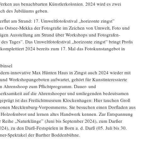
erken aus benachbarten Künstlerkolonien. 2024 wird es zwei
ich des Jubiläums geben.
rflut am Strand: 17. Umweltfotofestival „horizonte zingst”
das Ostsee-Mekka der Fotografie im Zeichen von Umwelt, Foto und
tigen Ausstellung am Strand über Workshops und Fotografen-
es Tages”. Das Umweltfotofestival „horizonte zingst” bringt Profis
mplettiert 2024 bereits zum 17. Mal das Fotokunstangebot in
binsel
dern-innovative Max Hünten Haus in Zingst auch 2024 wieder mit
und Workshopangeboten aufwartet, gehört für Kunstinteressierte
m Ahrenshoop zum Pflichtprogramm. Dauer- und
merksamkeit auf die Ahrenshooper und umliegenden bedeutsamen
 geprägt ist das Freilichtmuseum Klockenhagen: Hier tauchen Groß
ditionen Mecklenburg-Vorpommerns. Sie besuchen einen Dorfladen aus
s Holzofenbrot und lernen altes Handwerk kennen. Zur Entspannung
r Reihe „Naturklänge” (Juni bis September 2024), zum Darßer
024), zu den Darß-Festspielen in Born a. d. Darß (05. Juli bis 30.
er-Spektakel der Barther Boddenbühne.