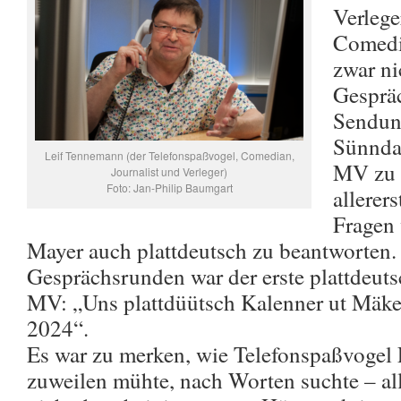
Verlege
Comedi
zwar ni
Gespräc
Sendung
Sünnda
Leif Tennemann (der Telefonspaßvogel, Comedian,
MV zu 
Journalist und Verleger)
Foto: Jan-Philip Baumgart
allerer
Fragen
Mayer auch plattdeutsch zu beantworten
Gesprächsrunden war der erste plattdeuts
MV: „Uns plattdüütsch Kalenner ut Mä
2024“.
Es war zu merken, wie Telefonspaßvogel
zuweilen mühte, nach Worten suchte – all