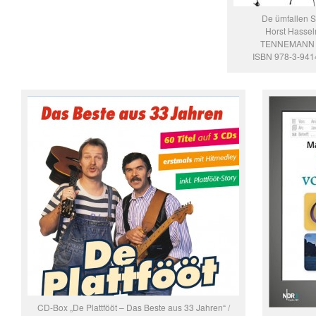
De ümfallen 
Horst Hasse
TENNEMANN 
ISBN 978-3-941
CD-Box „De Plattfööt – Das Beste aus 33 Jahren“ /