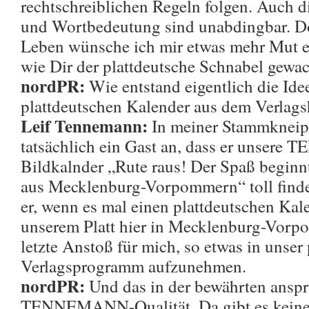
rechtschreiblichen Regeln folgen. Auch di
und Wortbedeutung sind unabdingbar. Do
Leben wünsche ich mir etwas mehr Mut er
wie Dir der plattdeutsche Schnabel gewac
nordPR:
Wie entstand eigentlich die Idee
plattdeutschen Kalender aus dem Ver
Leif Tennemann:
In meiner Stammkneip
tatsächlich ein Gast an, dass er unse
Bildkalnder „Rute raus! Der Spaß beginn
aus Mecklenburg-Vorpommern“ toll findet
er, wenn es mal einen plattdeutschen Kal
unserem Platt hier in Mecklenburg-Vorp
letzte Anstoß für mich, so etwas in unser
Verlagsprogramm aufzunehmen.
nordPR:
Und das in der bewährten ansp
TENNEMANN-Qualität. Da gibt es keine