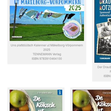
Uns plattdüütsch Kalenner ut Mäkelborg-Vörpommern
2025
TENNEMANN Verlag
ISBN 9783910464100
Der Drauf
ISBN