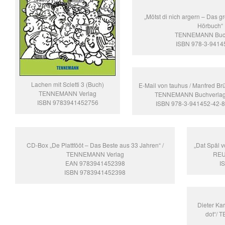
„Mötst di nich argern – Das 
Hörbuch“
TENNEMANN Buch
ISBN 978-3-9414
Lachen mit Scletti 3 (Buch)
E-Mail von tauhus / Manfred B
TENNEMANN Verlag
TENNEMANN Buchverla
ISBN 9783941452756
ISBN 978-3-941452-42-8
CD-Box „De Plattfööt – Das Beste aus 33 Jahren“ /
„Dat Späl v
TENNEMANN Verlag
REU
EAN 9783941452398
I
ISBN 9783941452398
Dieter Ka
dot“/ 