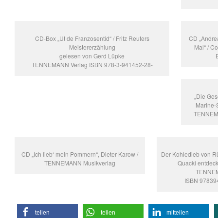
CD-Box „Ut de Franzosentid“ / Fritz Reuters
CD „Andrea
Meistererzählung
Mal“ / C
gelesen von Gerd Lüpke
TENNEMANN Verlag ISBN 978-3-941452-28-
„Die Ges
Marine-S
TENNEMA
CD „Ich lieb‘ mein Pommern“, Dieter Karow /
Der Kohledieb von R
TENNEMANN Musikverlag
Quacki entdeck
TENNE
ISBN 97839
teilen
teilen
mitteilen