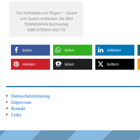
“Der Kohledieb von Rügen” – Quack
und Quacki entdecken die Welt
TENNEMANN Buchverlag
ISBN 9783941452176
teilen
teilen
mitteilen
merken
teilen
twittern
Datenschutzerklärung
Impressum
Kontakt
Links