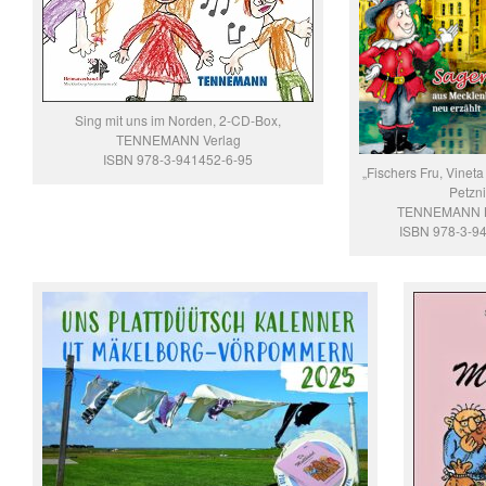
Sing mit uns im Norden, 2-CD-Box,
TENNEMANN Verlag
ISBN 978-3-941452-6-95
„Fischers Fru, Vineta
Petzni
TENNEMANN B
ISBN 978-3-9