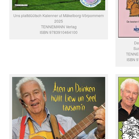
Uns plattdüütsch Kalenner ut Mäkelborg-Vörpommern
2025
TENNEMANN Verlag
ISBN 9783910464100
De
Su
TENNE
ISBN 9