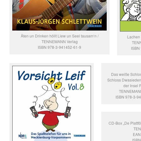
Äten un Drinken höllt Liew un Seel tausam‘n /
Lachen m
TENNEMANN Verlag
TENN
ISBN 978-3-941452-61-9
ISBN
Das weiße Schlo
Schloss Dwasieden 
der Insel
TENNEMANN
ISBN 978-3-9
CD-Box „De Plattfö
TEN
EAN
ISBN