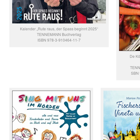
Kalender „Rute raus, der Spass beginnt 2025“
TENNEMANN Buchverlag
ISBN 978-3-910464-11-7
De Kö
TENN
SBN 