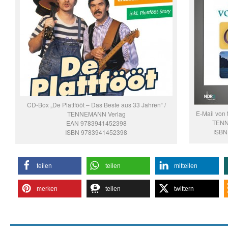
CD-Box „De Plattfööt – Das Beste aus 33 Jahren“ /
E-Mail von
TENNEMANN Verlag
TENN
EAN 9783941452398
ISBN
ISBN 9783941452398
teilen
teilen
mitteilen
merken
teilen
twittern