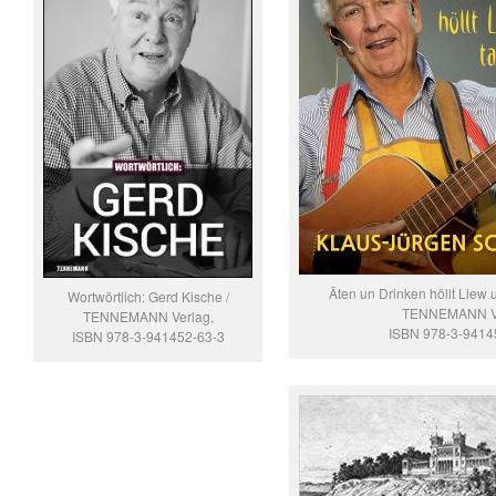
Äten un Drinken höllt Liew 
Wortwörtlich: Gerd Kische /
TENNEMANN V
TENNEMANN Verlag,
ISBN 978-3-9414
ISBN 978-3-941452-63-3