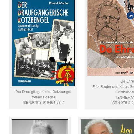
De Ehre
Fritz Reuter und Klaus Gr
Der Draufgängerische Rotzbengel
Geisterbe
Roland Pöschel
TENNEMAN
ISBN:978-3-910464-08-7
ISBN 978-3-