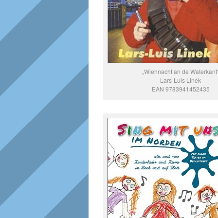
„Wiehnacht an de Waterkant
Lars-Luis Linek
EAN 9783941452435