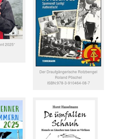
nnt 2025“
Der Draufgängerische Rotzbengel
Roland Pöschel
ISBN:978-3-910464-08-7