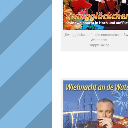
„Swingglöckchen“ – die norddeutsche Sw
Weihnacht
Happy Swing