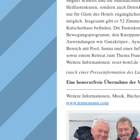
Miguel Schleiss und die Innenarchitek
Heilfastenkuren, sondern auch Detoxk
nur für Gäste des Hotels zugänglic
möglich. Insgesamt gibt es 52 Zimme
Kutscherhaus befinden. Die Fastenkur
Bewegungsprogramm, den Kneippanw
Anwendungen wie Ganzkörper-, Ayur
Bereich mit Pool, Sauna und einer Inf
sowie einem Retreat zum Thema Fraue
Weitere Informationen: reset-hotel.de
(nach einer Presseinformation des 
Eine honorarfreie Übernahme der M
———————————————
Weitere Informationen, Musik, Büch
www.tennemann.com