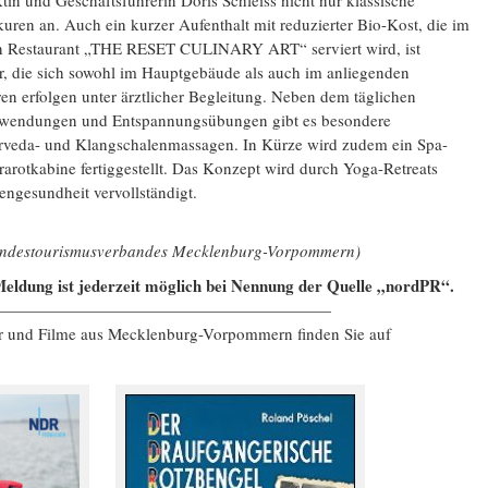
tin und Geschäftsführerin Doris Schleiss nicht nur klassische
uren an. Auch ein kurzer Aufenthalt mit reduzierter Bio-Kost, die im
hen Restaurant „THE RESET CULINARY ART“ serviert wird, ist
r, die sich sowohl im Hauptgebäude als auch im anliegenden
en erfolgen unter ärztlicher Begleitung. Neben dem täglichen
endungen und Entspannungsübungen gibt es besondere
veda- und Klangschalenmassagen. In Kürze wird zudem ein Spa-
rarotkabine fertiggestellt. Das Konzept wird durch Yoga-Retreats
ngesundheit vervollständigt.
Landestourismusverbandes Mecklenburg-Vorpommern)
eldung ist jederzeit möglich bei Nennung der Quelle „nordPR“.
—————————————————————
er und Filme aus Mecklenburg-Vorpommern finden Sie auf