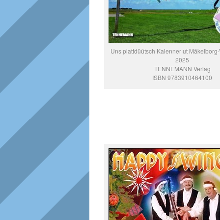
Uns plattdüütsch Kalenner ut Mäkelbor
2025
TENNEMANN Verlag
ISBN 9783910464100