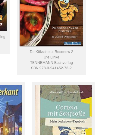
ing-
De Köksche ut Rosenow 2
Ute Linke
TENNEMANN Buchverlag
SBN 978-3-941452-73-2