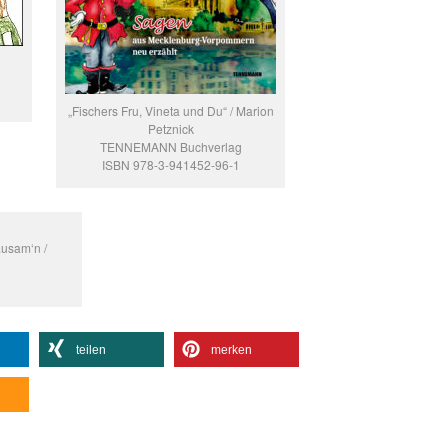
„Fischers Fru, Vineta und Du“ / Marion
Petznick
TENNEMANN Buchverlag
ISBN 978-3-941452-96-1
ausam‘n /
teilen
merken