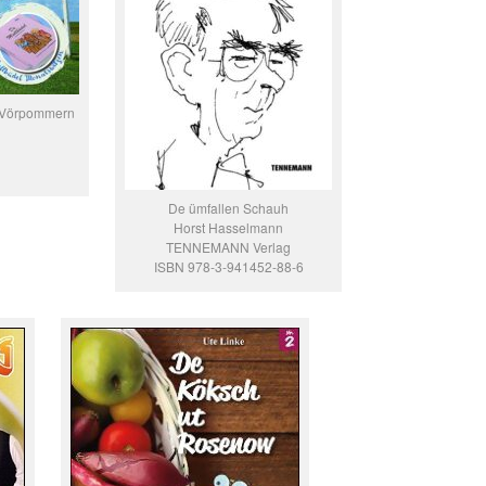
g-Vörpommern
De ümfallen Schauh
Horst Hasselmann
TENNEMANN Verlag
ISBN 978-3-941452-88-6