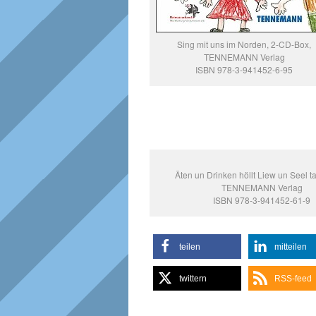
Sing mit uns im Norden, 2-CD-Box,
TENNEMANN Verlag
ISBN 978-3-941452-6-95
Äten un Drinken höllt Liew un Seel t
TENNEMANN Verlag
ISBN 978-3-941452-61-9
teilen
mitteilen
twittern
RSS-feed