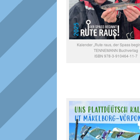
Kalender „Rute raus, der Spass begi
TENNEMANN Buchverlag
ISBN 978-3-910464-11-7