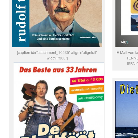
[caption id="attachment_10535" align="alignleft"
E-Mail von 
width="300"]
TENNE
ISBN 