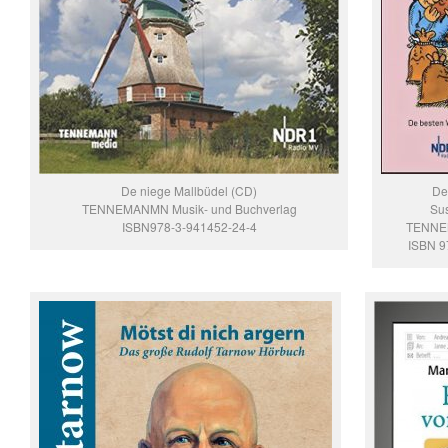
De niege Mallbüdel (CD)
De
TENNEMANMN Musik- und Buchverlag
Su
ISBN978-3-941452-24-4
TENNE
ISBN 9