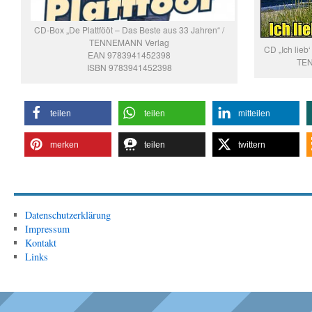
CD-Box „De Plattfööt – Das Beste aus 33 Jahren“ /
TENNEMANN Verlag
CD „Ich lieb
EAN 9783941452398
TEN
ISBN 9783941452398
teilen
teilen
mitteilen
merken
teilen
twittern
Datenschutzerklärung
Impressum
Kontakt
Links