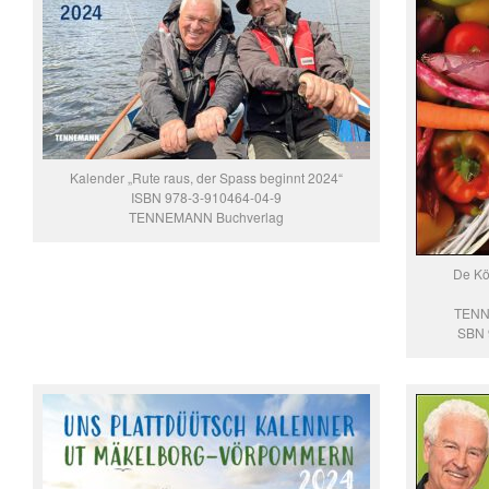
Kalender „Rute raus, der Spass beginnt 2024“
ISBN 978-3-910464-04-9
TENNEMANN Buchverlag
De Kö
TENN
SBN 