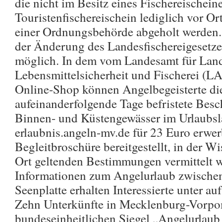
die nicht im Besitz eines Fischereischein
Touristenfischereischein lediglich vor Or
einer Ordnungsbehörde abgeholt werden
der Änderung des Landesfischereigeset
möglich. In dem vom Landesamt für Land
Lebensmittelsicherheit und Fischerei (LA
Online-Shop können Angelbegeisterte di
aufeinanderfolgende Tage befristete Besc
Binnen- und Küstengewässer im Urlaubsla
erlaubnis.angeln-mv.de für 23 Euro erwe
Begleitbroschüre bereitgestellt, in der W
Ort geltenden Bestimmungen vermittelt w
Informationen zum Angelurlaub zwische
Seenplatte erhalten Interessierte unter a
Zehn Unterkünfte in Mecklenburg-Vorp
bundeseinheitlichen Siegel „Angelurlau