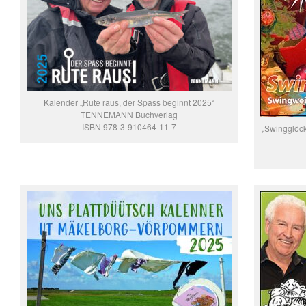
Kalender „Rute raus, der Spass beginnt 2025“
TENNEMANN Buchverlag
ISBN 978-3-910464-11-7
„Swingglöck