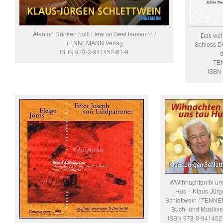
Äten un Drinken höllt Liew un Seel tausam‘n /
Das wei
TENNEMANN Verlag
Schloss D
ISBN 978-3-941452-61-9
d
TE
ISBN 
WWihnachten bi uns
Hus – Klaus-Jürg
Schlettwein / TEN
Buch- und Musikve
ISBN 978-3-941452