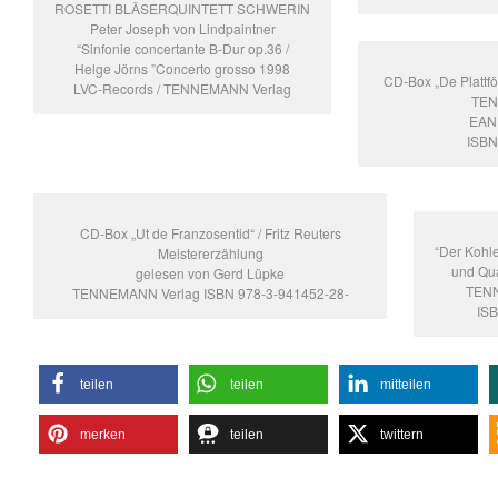
ROSETTI BLÄSERQUINTETT SCHWERIN
Peter Joseph von Lindpaintner
“Sinfonie concertante B-Dur op.36 /
Helge Jörns ”Concerto grosso 1998
CD-Box „De Plattfö
LVC-Records / TENNEMANN Verlag
TEN
EAN
ISBN
CD-Box „Ut de Franzosentid“ / Fritz Reuters
“Der Kohl
Meistererzählung
und Qua
gelesen von Gerd Lüpke
TENN
TENNEMANN Verlag ISBN 978-3-941452-28-
IS
teilen
teilen
mitteilen
merken
teilen
twittern